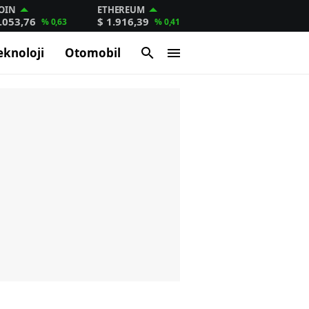
OIN
ETHEREUM
.053,76
$ 1.916,39
% 0,63
% 0,41
eknoloji
Otomobil