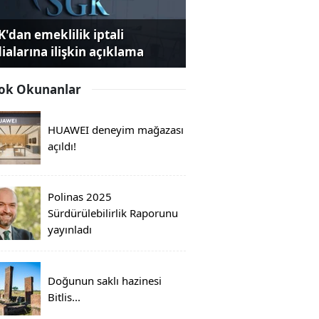
K'dan emeklilik iptali
dialarına ilişkin açıklama
ok Okunanlar
HUAWEI deneyim mağazası
açıldı!
Polinas 2025
Sürdürülebilirlik Raporunu
yayınladı
Doğunun saklı hazinesi
Bitlis...