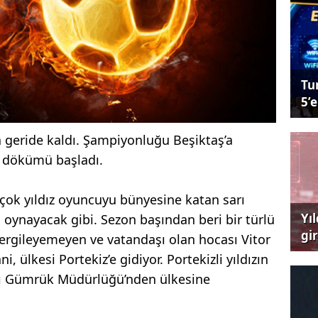
Tu
5’e
a geride kaldı. Şampiyonluğu Beşiktaş’a
k dökümü başladı.
çok yıldız oyuncuyu bünyesine katan sarı
Yı
en oynayacak gibi. Sezon başından beri bir türlü
gi
rgileyemeyen ve vatandaşı olan hocası Vitor
çağ
, ülkesi Portekiz’e gidiyor. Portekizli yıldızın
lı Gümrük Müdürlüğü’nden ülkesine