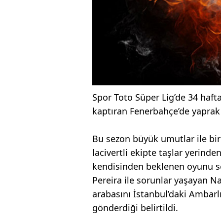
Spor Toto Süper Lig’de 34 haft
kaptıran Fenerbahçe’de yapra
Bu sezon büyük umutlar ile bir
lacivertli ekipte taşlar yerind
kendisinden beklenen oyunu se
Pereira ile sorunlar yaşayan Nani
arabasını İstanbul’daki Ambar
gönderdiği belirtildi.