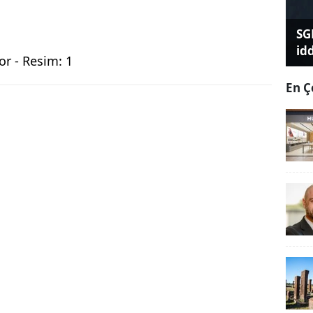
SG
id
En Ç