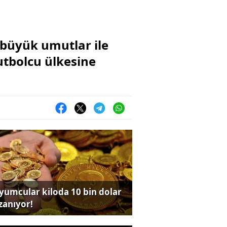
büyük umutlar ile
utbolcu ülkesine
yumcular kiloda 10 bin dolar
zanıyor!