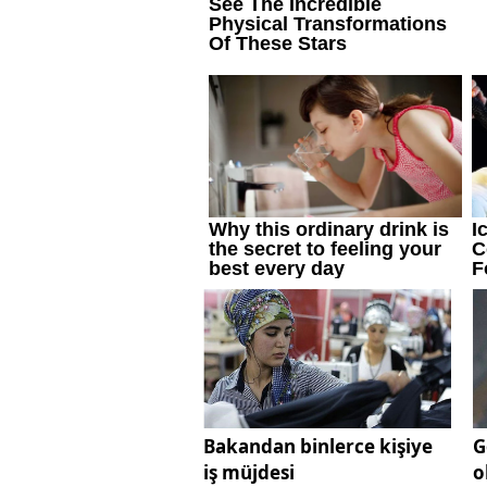
Bakandan binlerce kişiye
G
iş müjdesi
o