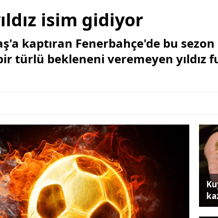
ldız isim gidiyor
ş'a kaptıran Fenerbahçe'de bu sezon 
bir türlü bekleneni veremeyen yıldız f
Ku
ka