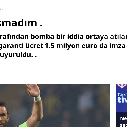
 .
şmadım .
rafından bomba bir iddia ortaya atıl
 garanti ücret 1.5 milyon euro da imza
duyuruldu. .
Ne
sa