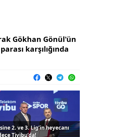
arak Gökhan Gönül'ün
 parası karşılığında
sine 2. ve 3. Lig’in heyecanı
dece Tivibu’da!