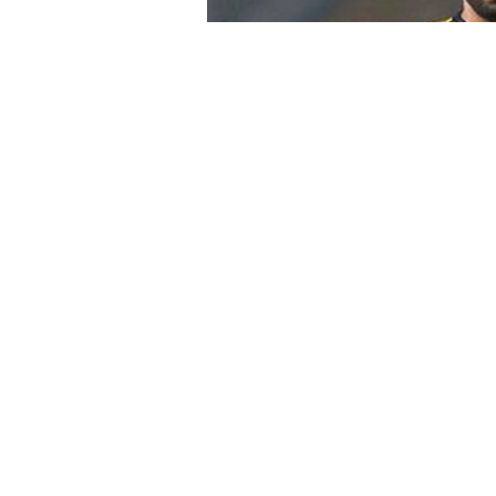
Ancak bu iddia Fenerbahçeli y
yalanlandı. Gökhan, "Defalar
haberlere devam ediliyor. Son
anlaştığım doğru değil" dedi.
MENAJERİ: YALAN!
Gönül'ün menajeri Ahmet Bulut 