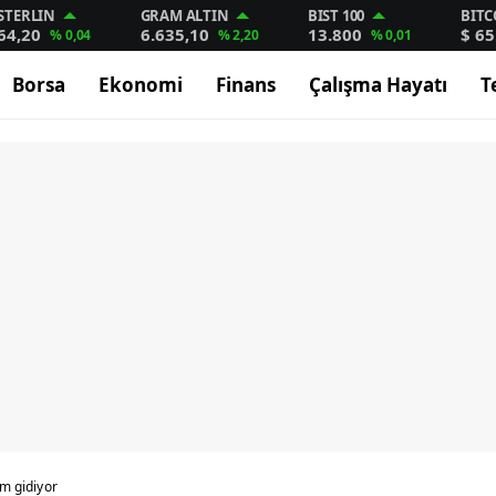
STERLIN
GRAM ALTIN
BIST 100
BITC
64,20
6.635,10
13.800
$ 65
% 0,04
% 2,20
% 0,01
Borsa
Ekonomi
Finans
Çalışma Hayatı
T
im gidiyor