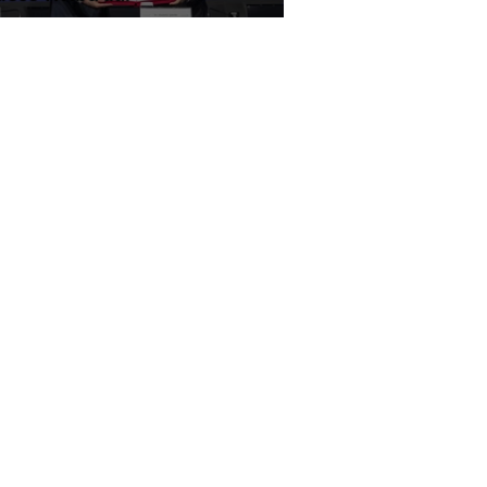
ldman Sachs'tan Türkiye için
z uyarısı
rkcell 5G şerefine paketleri
 katladı