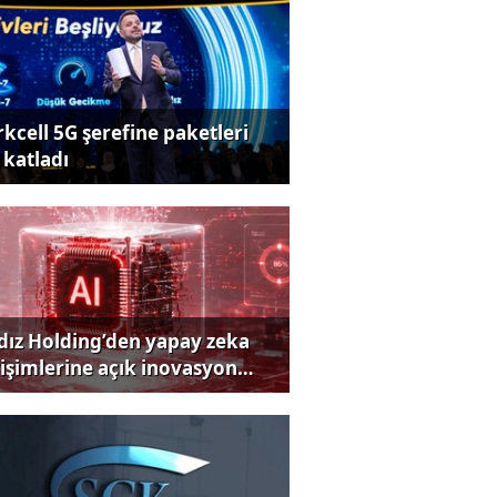
rkcell 5G şerefine paketleri
 katladı
ldız Holding’den yapay zeka
rişimlerine açık inovasyon
rısı