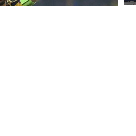
Go
fai
ıldız tarafından sosyal medya hesabından
ca söylememe rağmen hakkımda Asılsız
 kez konuşuyorum, herhangi bir kulüple
Tu
5’e
da Beşiktaş iddialarını yalanlayarak, "Bu