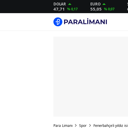
DOLAR
EURO
47,71
55,05
% 0,17
% 0,07
Para Limanı
Spor
Fenerbahçeli yıldız is