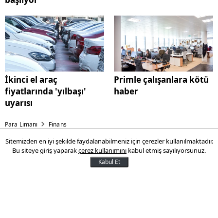
İkinci el araç
Primle çalışanlara kötü
fiyatlarında 'yılbaşı'
haber
uyarısı
Para Limanı
Finans
Sitemizden en iyi şekilde faydalanabilmeniz için çerezler kullanılmaktadır.
Yılmaz’dan enflasyonda tek
Bu siteye giriş yaparak
çerez kullanımını
kabul etmiş sayılıyorsunuz.
hane açıklaması
Kabul Et
Cumhurbaşkanı Yardımcısı Cevdet Yılmaz,
İstanbul Sanayi Odası Meclisi’nin kasım ayı
olağan toplantısında konuştu. Yılmaz,