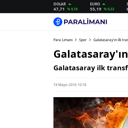
DOLAR
EURO
47,71
55,19
% 0,18
% 0,32
Para Limanı
Spor
Galatasaray'ın ilk tr
Galatasaray'ın
Galatasaray ilk transf
19 Mayıs 2016 10:18