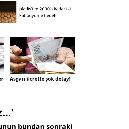
pladis'ten 2030'a kadar iki
kat büyüme hedefi
er
Asgari ücrette şok detay!
..'
nunun bundan sonraki