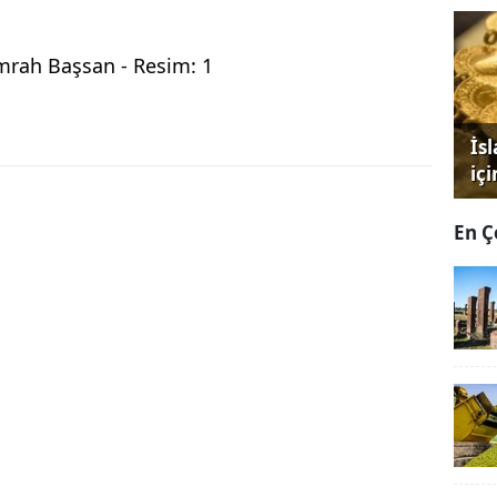
İs
iç
En Ç