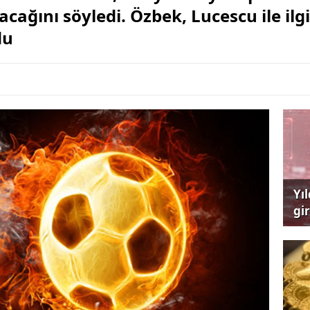
cağını söyledi. Özbek, Lucescu ile ilgil
du
Yı
gi
çağ