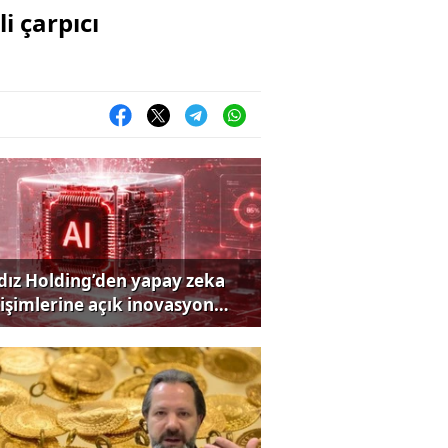
i çarpıcı
ldız Holding’den yapay zeka
rişimlerine açık inovasyon
rısı