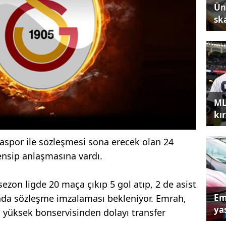
Ün
sk
ML
kır
aspor ile sözleşmesi sona erecek olan 24
ensip anlaşmasına vardı.
ezon ligde 20 maça çıkıp 5 gol atıp, 2 de asist
Em
a sözleşme imzalaması bekleniyor. Emrah,
yas
yüksek bonservisinden dolayı transfer