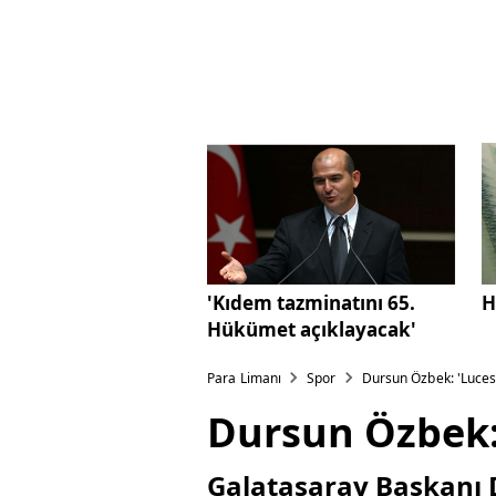
'Kıdem tazminatını 65.
H
Hükümet açıklayacak'
Para Limanı
Spor
Dursun Özbek: 'Lucesc
Dursun Özbek: 
Galatasaray Başkanı 