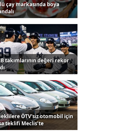
lü çay markasında boya
andalı
B takımlarının değeri rekor
dı
eklilere ÖTV'siz otomobil için
a teklifi Meclis'te