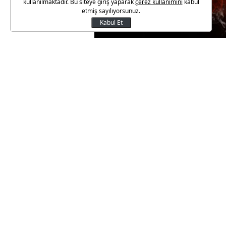
kullanılmaktadır. Bu siteye giriş yaparak
çerez kullanımını
kabul
etmiş sayılıyorsunuz.
Kabul Et
Galatasaray Başkanı Dursun Özb
yanıtladı.
Florya'nın başında bundan son
Özbek, önemli bir itirafta bul
'gel sen başkan ol, ben üye ol
oldum" dedi.
Başkan Özbek, Lucescu ile de t
"Lucescu ile bir telefon görüşme
değerlendiriyor. Bugün yarı o 
görmek isteriz." şeklinde konu