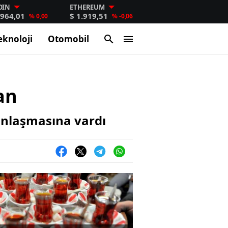
OIN
ETHEREUM
.964,01
$ 1.919,51
% 0,00
% -0,06
eknoloji
Otomobil
an
 anlaşmasına vardı