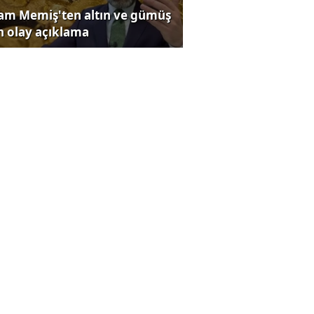
lam Memiş'ten altın ve gümüş
in olay açıklama
eklilere ÖTV'siz otomobil için
a teklifi Meclis'te
ldman Sachs'tan Türkiye için
z uyarısı