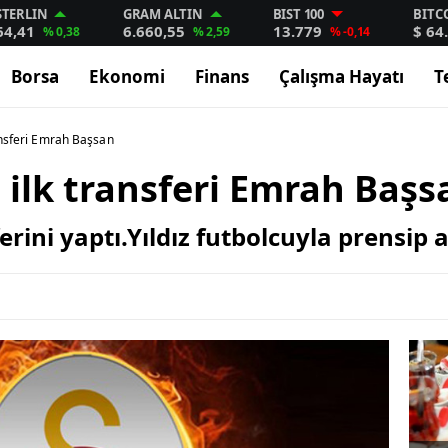
STERLIN
GRAM ALTIN
BIST 100
BITC
64,41
6.660,55
13.779
$ 64
% 0,38
% 2,59
% -0,14
Borsa
Ekonomi
Finans
Çalışma Hayatı
T
ansferi Emrah Başsan
 ilk transferi Emrah Başs
erini yaptı.Yıldız futbolcuyla prensip