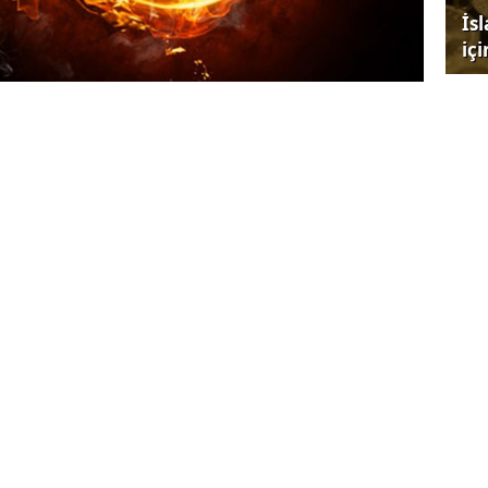
İs
iç
ek, Lig TV'de Şansal Büyüka'nın sorularını
ra Alp Yalman'ın olacağını söyleyen Dursun
Em
unarak "Ali Dürüst ve Abdürrahim Albayrak'a,
yas
ayım' dedim. Girmek istemediler, ben başkan
elefon görüşmesi yaptıklarını ifade ederek,
si yaptık, bize bir süre verdi. Süreyi
süre bitmiş olacak. Kendisini takımın başında
Go
ştu.
fai