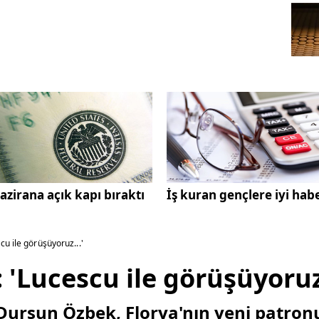
azirana açık kapı bıraktı
İş kuran gençlere iyi hab
u ile görüşüyoruz...'
'Lucescu ile görüşüyoruz.
Dursun Özbek, Florya'nın yeni patro