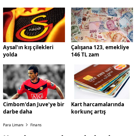
Aysal'ın kış çilekleri
Çalışana 123, emekliye
yolda
146 TL zam
Cimbom'dan Juve'ye bir
Kart harcamalarında
darbe daha
korkunç artış
Para Limanı
Finans