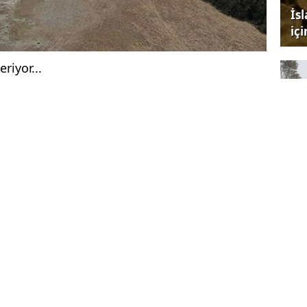
İs
iç
riyor...
resi (İSKİ) verilerine göre, 15 Nisan'da yüzde
su seviyesi, yazın sıcak havanın ve su
iyle düşmeye devam ediyor.
Hü
 DÜŞTÜ
 doluluk oranı bugün itibarıyla yüzde 23,12
47, Darlık'ta yüzde 36,4, Elmalı'da yüzde
Alibey'de yüzde 11,69, Büyükçekmece'de yüzde
Su
, Istrancalar'da yüzde 23,04, Kazandere'de
tan
 6,17 olarak hesaplandı.