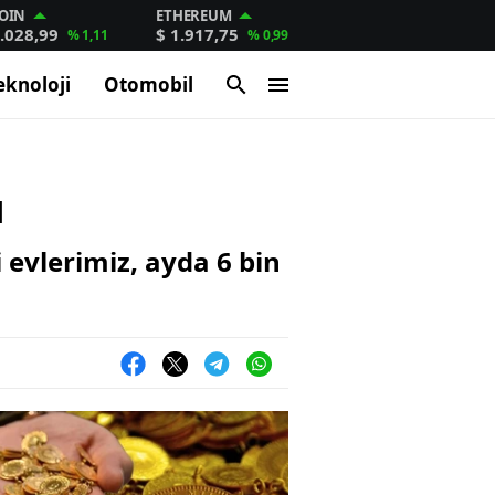
OIN
ETHEREUM
.028,99
$ 1.917,75
% 1,11
% 0,99
eknoloji
Otomobil
u
evlerimiz, ayda 6 bin