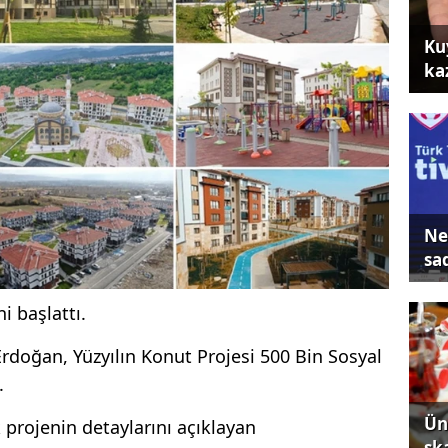
Ku
ka
Ne
sa
i başlattı.
doğan, Yüzyılın Konut Projesi 500 Bin Sosyal
.
Ün
 projenin detaylarını açıklayan
sk