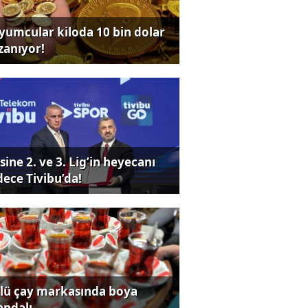
yumcular kiloda 10 bin dolar
zanıyor!
sine 2. ve 3. Lig’in heyecanı
dece Tivibu’da!
lü çay markasında boya
andalı