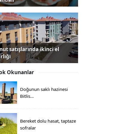
ut satışlarında ikinci el
rlığı
ok Okunanlar
Doğunun saklı hazinesi
Bitlis...
Bereket dolu hasat, taptaze
sofralar