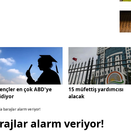
ençler en çok ABD'ye
15 müfettiş yardımcısı
idiyor
alacak
da barajlar alarm veriyor!
rajlar alarm veriyor!