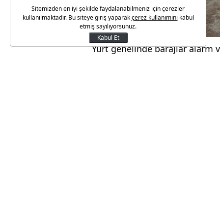
Sitemizden en iyi şekilde faydalanabilmeniz için çerezler
kullanılmaktadır. Bu siteye giriş yaparak
çerez kullanımını
kabul
etmiş sayılıyorsunuz.
Kabul Et
Yurt genelinde barajlar alarm ve
İstanbul Su ve Kanalizasyon İda
82,22'ye yükselen barajlardaki 
tüketimindeki artışın da etkis
DOLULUK ORANI YÜZDE 23'E
Kente su sağlayan barajlardaki
olarak ölçüldü.
Su miktarı; Ömerli'de yüzde 15,
48,59, Terkos'ta yüzde 27,87, 
27,53, Sazlıdere'de yüzde 25,37
yüzde 1,69, Pabuçdere'de yüzde