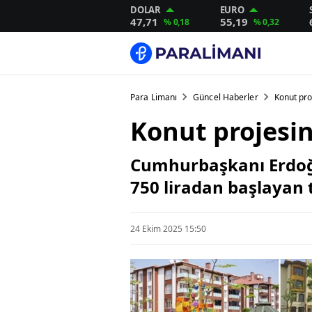
DOLAR
EURO
47,71
55,19
% 0,18
% 0,32
Para Limanı
Güncel Haberler
Konut pro
Konut projesin
Cumhurbaşkanı Erdoğan
750 liradan başlayan 
24 Ekim 2025 15:50