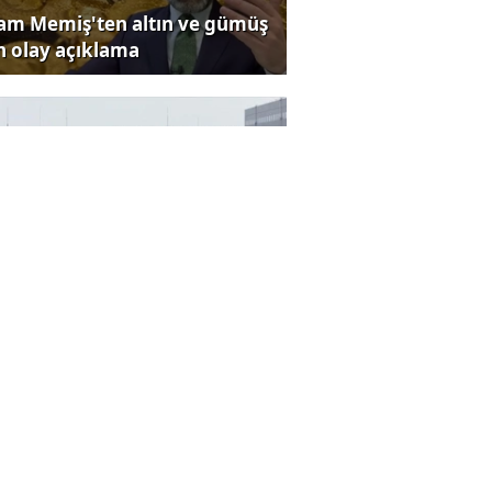
lam Memiş'ten altın ve gümüş
in olay açıklama
rmüz Boğazı krizi büyüyor
perFresh, Pizza Napoliten'i
ıttı