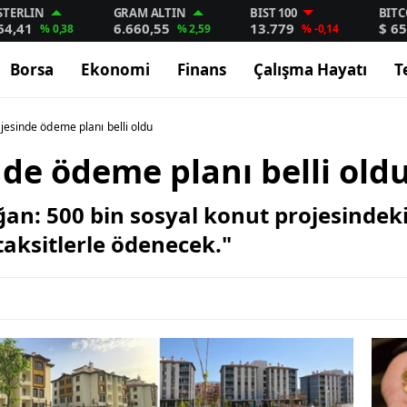
STERLIN
GRAM ALTIN
BIST 100
BITC
64,41
6.660,55
13.779
$ 65
% 0,38
% 2,59
% -0,14
Borsa
Ekonomi
Finans
Çalışma Hayatı
T
jesinde ödeme planı belli oldu
de ödeme planı belli old
: 500 bin sosyal konut projesindeki 
taksitlerle ödenecek."