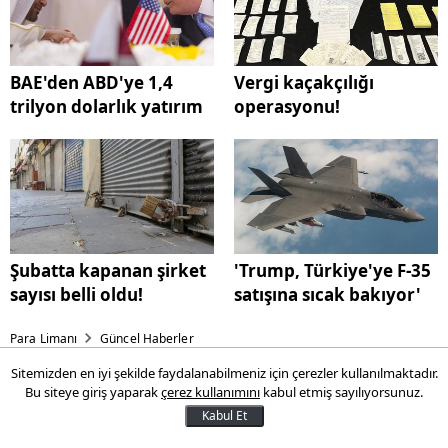
BAE'den ABD'ye 1,4
Vergi kaçakçılığı
trilyon dolarlık yatırım
operasyonu!
Şubatta kapanan şirket
'Trump, Türkiye'ye F-35
sayısı belli oldu!
satışına sıcak bakıyor'
Para Limanı
Güncel Haberler
Sitemizden en iyi şekilde faydalanabilmeniz için çerezler kullanılmaktadır.
"Düşmemek için sürekli
Bu siteye giriş yaparak
çerez kullanımını
kabul etmiş sayılıyorsunuz.
koşuyorum"
Kabul Et