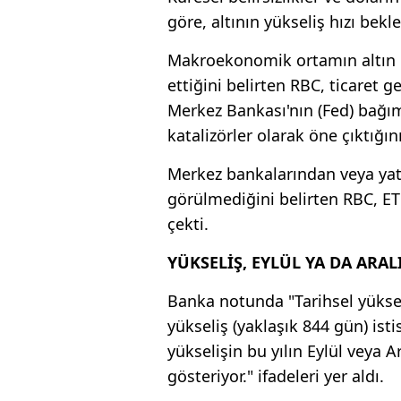
göre, altının yükseliş hızı beklen
Makroekonomik ortamın altın 
ettiğini belirten RBC, ticaret ge
Merkez Bankası'nın (Fed) bağıms
katalizörler olarak öne çıktığın
Merkez bankalarından veya yatı
görülmediğini belirten RBC, ETP 
çekti.
YÜKSELİŞ, EYLÜL YA DA ARA
Banka notunda "Tarihsel yüksel
yükseliş (yaklaşık 844 gün) isti
yükselişin bu yılın Eylül veya A
gösteriyor." ifadeleri yer aldı.