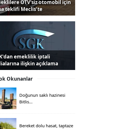
eklilere ÖTV'siz otomobil için
a teklifi Meclis'te
K'dan emeklilik iptali
dialarına ilişkin açıklama
ok Okunanlar
Doğunun saklı hazinesi
Bitlis...
Bereket dolu hasat, taptaze