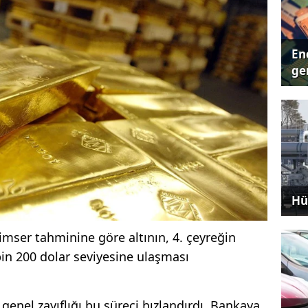
Ene
ger
Hü
imser tahminine göre altının, 4. çeyreğin
in 200 dolar seviyesine ulaşması
n genel zayıflığı bu süreci hızlandırdı. Bankaya