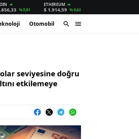
OIN
ETHEREUM
.856,33
$ 1.914,59
% 0,81
% 0,62
eknoloji
Otomobil
dolar seviyesine doğru
altını etkilemeye