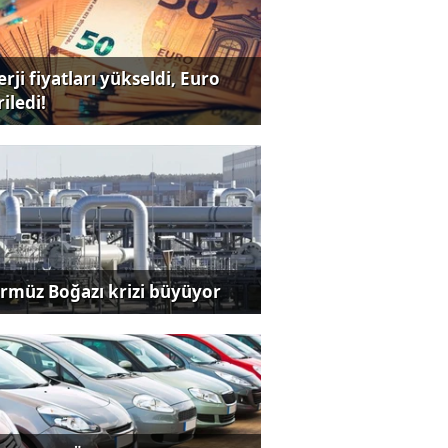
rji fiyatları yükseldi, Euro
iledi!
rmüz Boğazı krizi büyüyor