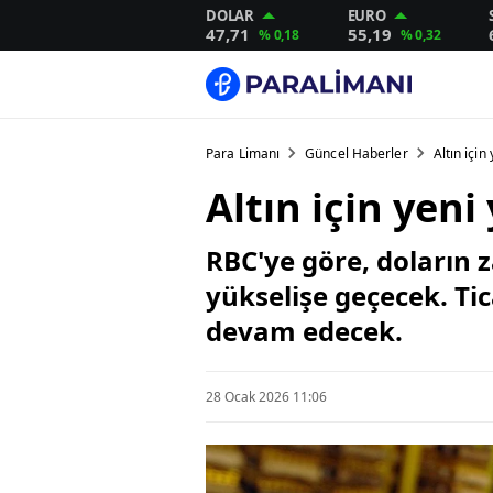
DOLAR
EURO
47,71
55,19
% 0,18
% 0,32
Para Limanı
Güncel Haberler
Altın için 
Altın için yeni 
RBC'ye göre, doların z
yükselişe geçecek. Tica
devam edecek.
28 Ocak 2026 11:06