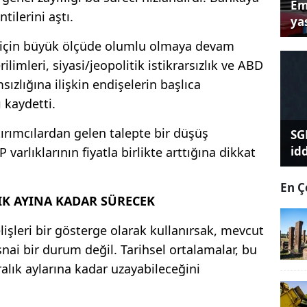
Em
tilerini aştı.
yas
için büyük ölçüde olumlu olmaya devam
rilimleri, siyasi/jeopolitik istikrarsızlık ve ABD
ızlığına ilişkin endişelerin başlıca
ı kaydetti.
rımcılardan gelen talepte bir düşüş
SG
id
varlıklarının fiyatla birlikte arttığına dikkat
En Ç
LIK AYINA KADAR SÜRECEK
işleri bir gösterge olarak kullanırsak, mevcut
snai bir durum değil. Tarihsel ortalamalar, bu
ralık aylarına kadar uzayabileceğini