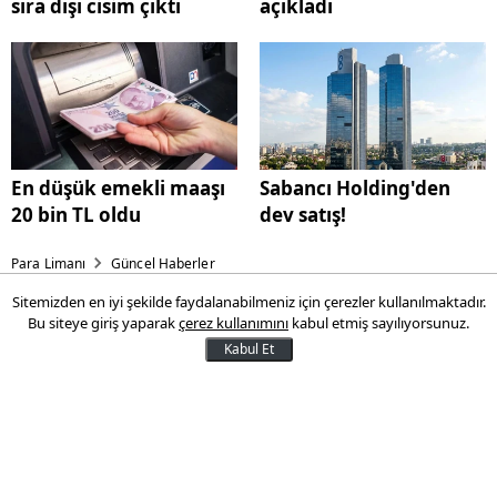
sıra dışı cisim çıktı
açıkladı
En düşük emekli maaşı
Sabancı Holding'den
20 bin TL oldu
dev satış!
Para Limanı
Güncel Haberler
Sitemizden en iyi şekilde faydalanabilmeniz için çerezler kullanılmaktadır.
Faiz ödemeleri savunma
Bu siteye giriş yaparak
çerez kullanımını
kabul etmiş sayılıyorsunuz.
harcamalarını geçti
Kabul Et
ABD'nin ulusal borcundan kaynaklanan
faiz ödemeleri, savunma harcamalarını
geride bırakarak önemli bir sorun haline
geldi. Borçlanma maliyetlerindeki artış,