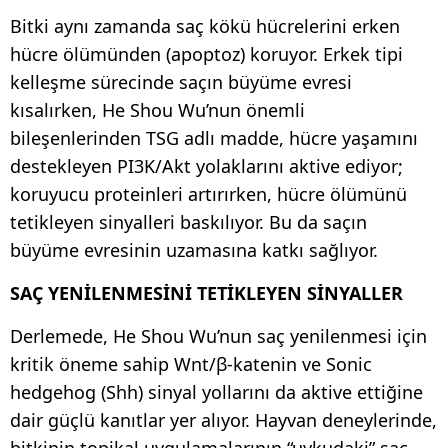
Bitki aynı zamanda saç kökü hücrelerini erken
hücre ölümünden (apoptoz) koruyor. Erkek tipi
kelleşme sürecinde saçın büyüme evresi
kısalırken, He Shou Wu’nun önemli
bileşenlerinden TSG adlı madde, hücre yaşamını
destekleyen PI3K/Akt yolaklarını aktive ediyor;
koruyucu proteinleri artırırken, hücre ölümünü
tetikleyen sinyalleri baskılıyor. Bu da saçın
büyüme evresinin uzamasına katkı sağlıyor.
SAÇ YENİLENMESİNİ TETİKLEYEN SİNYALLER
Derlemede, He Shou Wu’nun saç yenilenmesi için
kritik öneme sahip Wnt/β-katenin ve Sonic
hedgehog (Shh) sinyal yollarını da aktive ettiğine
dair güçlü kanıtlar yer alıyor. Hayvan deneylerinde,
bitkinin topikal uygulamalarının “uykudaki” saç