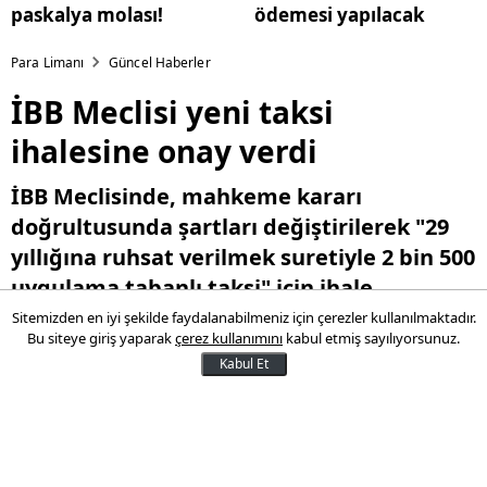
paskalya molası!
ödemesi yapılacak
Para Limanı
Güncel Haberler
İBB Meclisi yeni taksi
ihalesine onay verdi
İBB Meclisinde, mahkeme kararı
doğrultusunda şartları değiştirilerek "29
yıllığına ruhsat verilmek suretiyle 2 bin 500
uygulama tabanlı taksi" için ihale
yapılması oy birliğiyle kabul edildi.
Sitemizden en iyi şekilde faydalanabilmeniz için çerezler kullanılmaktadır.
Bu siteye giriş yaparak
çerez kullanımını
kabul etmiş sayılıyorsunuz.
Kabul Et
18 Nisan 2025 11:46