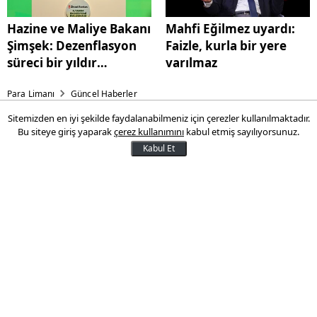
Hazine ve Maliye Bakanı
Mahfi Eğilmez uyardı:
Şimşek: Dezenflasyon
Faizle, kurla bir yere
süreci bir yıldır
varılmaz
kesintisiz sürüyor
Para Limanı
Güncel Haberler
Sitemizden en iyi şekilde faydalanabilmeniz için çerezler kullanılmaktadır.
Alışveriş kuralları sil baştan!
Bu siteye giriş yaparak
çerez kullanımını
kabul etmiş sayılıyorsunuz.
Kabul Et
Ticaret Bakanlığının yeni yönetmelik
taslağına göre doğrudan satışlarda
tüketiciler, satın aldıkları ürün ya da
hizmetten 30 gün içinde herhangi bir
gerekçe göstermeksizin ve cezai şart
ödemeksizin cayabilecek.
29 Haziran 2025 10:45