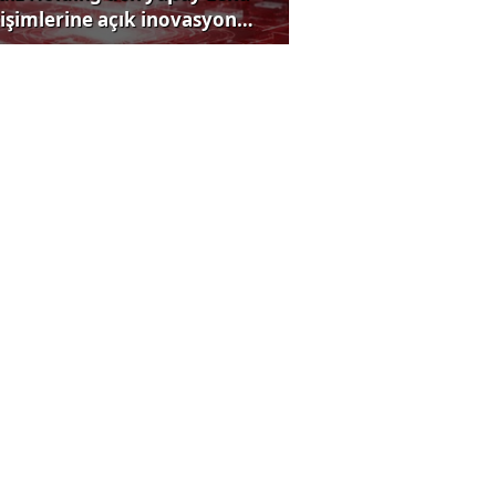
rişimlerine açık inovasyon
rısı
lü çay markasında boya
andalı
perFresh, Pizza Napoliten'i
ıttı