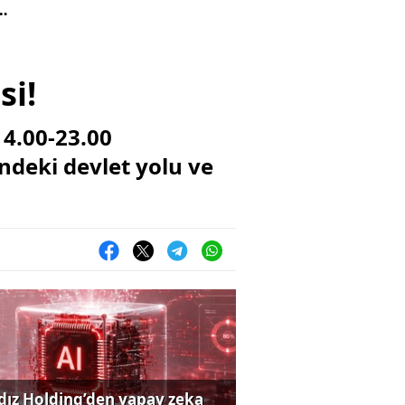
si!
14.00-23.00
indeki devlet yolu ve
ldız Holding’den yapay zeka