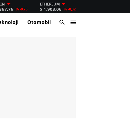
OIN
ETHEREUM
.367,76
$ 1.903,06
% -0,73
% -0,32
eknoloji
Otomobil