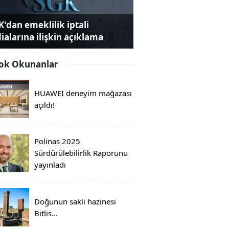
K'dan emeklilik iptali
dialarına ilişkin açıklama
ok Okunanlar
HUAWEI deneyim mağazası
açıldı!
Polinas 2025
Sürdürülebilirlik Raporunu
yayınladı
Doğunun saklı hazinesi
Bitlis...