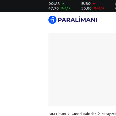
DOLAR
EURO
47,70
55,00
% 0,17
% -0,02
Para Limanı
Güncel Haberler
Yapay zeka