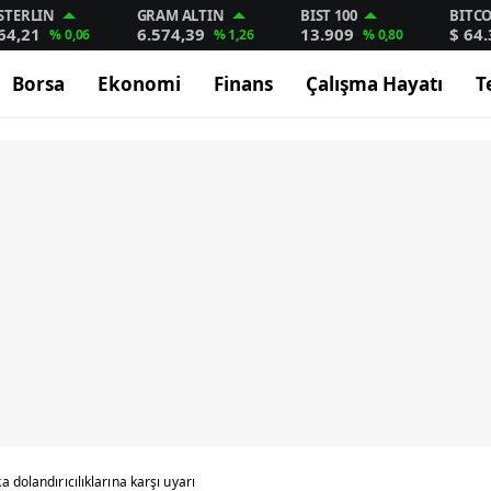
STERLIN
GRAM ALTIN
BIST 100
BITC
64,21
6.574,39
13.909
$ 64
% 0,06
% 1,26
% 0,80
Borsa
Ekonomi
Finans
Çalışma Hayatı
T
 dolandırıcılıklarına karşı uyarı