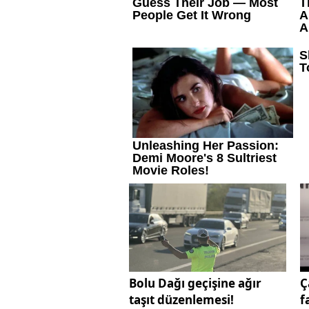
Bolu Dağı geçişine ağır
Ç
taşıt düzenlemesi!
f