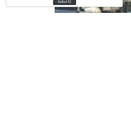
Kabul Et
Bakanlığın sosyal medya hesab
İstanbul yönünde hizmet veren
Anadolu Otoyolu'nun Abant-Kay
kesimde İstanbul yönündeki tr
D-100 devlet yolu üzerinden sa
Duyuruda, güzergahta bugün iç
geçişinde oluşan yoğunluğun az