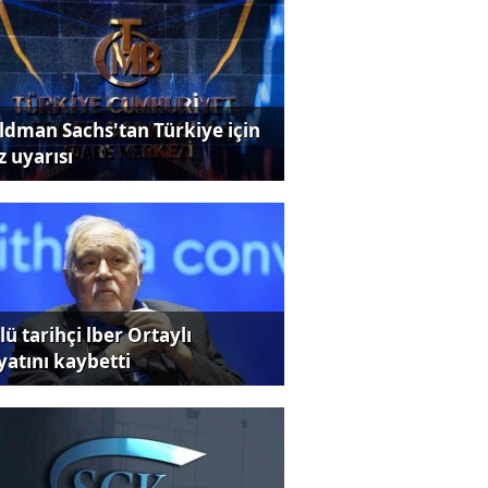
ldman Sachs'tan Türkiye için
z uyarısı
ü tarihçi lber Ortaylı
yatını kaybetti