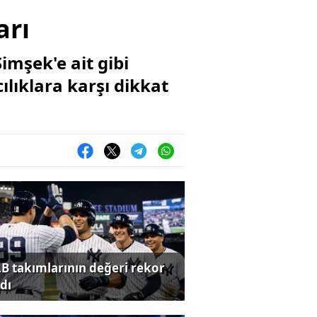
arı
mşek'e ait gibi
ılıklara karşı dikkat
B takımlarının değeri rekor
dı