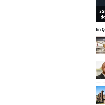
SG
id
En Ç