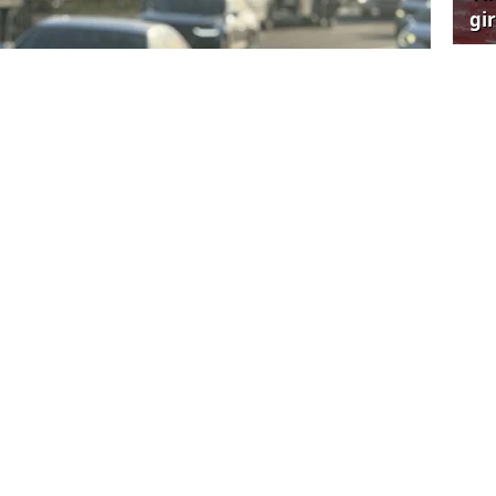
gi
çağ
Ün
sk
ından yapılan duyuruda, Bolu Tüneli'nin
 tüpünde yürütülen çalışmalar nedeniyle
naşlı kavşaklarındaki 23 kilometrelik
afiğin 31 Temmuz'dan itibaren geçici olarak
Su
ğlandığı anımsatıldı.
tan
in alınan önleme işaret edilerek, "Bolu Dağı
altılması, ayrıca alternatif güzergahlarda