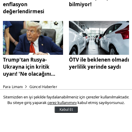
enflasyon
bilmiyor!
değerlendirmesi
Trump'tan Rusya-
ÖTV ile beklenen olmadı
Ukrayna için kritik
yerlilik yerinde saydı
uyarı! 'Ne olacağını
göreceksiniz'
Para Limanı
Güncel Haberler
Sitemizden en iyi şekilde faydalanabilmeniz için çerezler kullanılmaktadır.
Polinas’ın Sürdürülebilirlik
Bu siteye giriş yaparak
çerez kullanımını
kabul etmiş sayılıyorsunuz.
Çalışmalarına Altın Madalya
Kabul Et
Esnek ambalaj sektörünün öncü
şirketlerinden Polinas, şirketlerin çevresel,