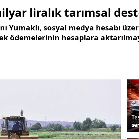
milyar liralık tarımsal de
ı Yumaklı, sosyal medya hesabı üzer
tek ödemelerinin hesaplara aktarılma
Tes
se