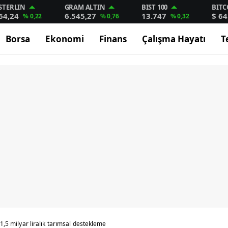
STERLIN
GRAM ALTIN
BIST 100
BITC
64,24
6.545,27
13.747
$ 64
% 0,22
% 0,76
% 0,32
Borsa
Ekonomi
Finans
Çalışma Hayatı
T
 1,5 milyar liralık tarımsal destekleme