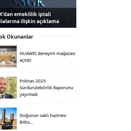
K'dan emeklilik iptali
dialarına ilişkin açıklama
ok Okunanlar
HUAWEI deneyim mağazası
açıldı!
Polinas 2025
Sürdürülebilirlik Raporunu
yayınladı
Doğunun saklı hazinesi
Bitlis...