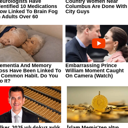
lker, 2025 yılı dokuz aylık
İslam Memiş'ten altın