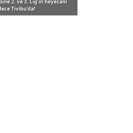
sine 2. ve 3. Lig’in heyecanı
dece Tivibu’da!
eklilere ÖTV'siz otomobil için
a teklifi Meclis'te
ut satışlarında ikinci el
rlığı