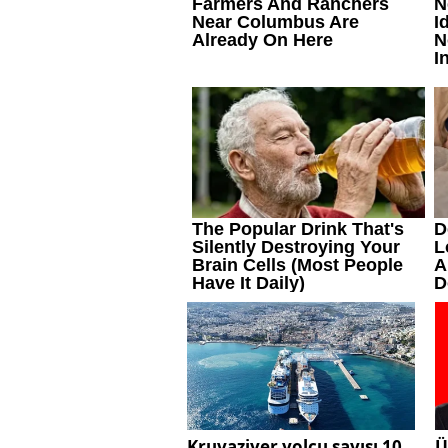
Kruvaziyer yolcu sayısı 10
Ü