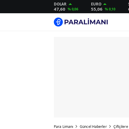
DOLAR
EURO
47,60
55,06
% 0,06
% 0,10
Para Limanı
Güncel Haberler
Çiftçilere