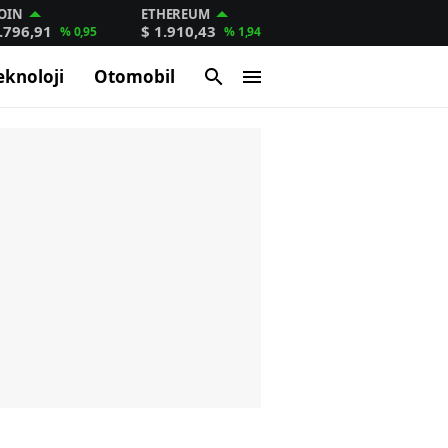
OIN
ETHEREUM
.796,91
$ 1.910,43
% 0,95
% 1,94
eknoloji
Otomobil