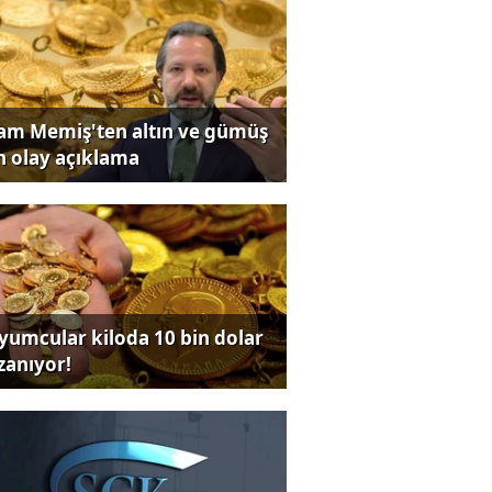
lam Memiş'ten altın ve gümüş
in olay açıklama
yumcular kiloda 10 bin dolar
zanıyor!