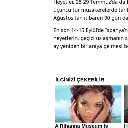
Heyetler, 28-29 Temmuz'da da İ
üçüncü tur müzakerelerde tari
Ağustos'tan itibaren 90 gün d
En son 14-15 Eylül’de İspanya
heyetlerin, geçici uzlaşmanın 
ay yeniden bir araya gelmesi b