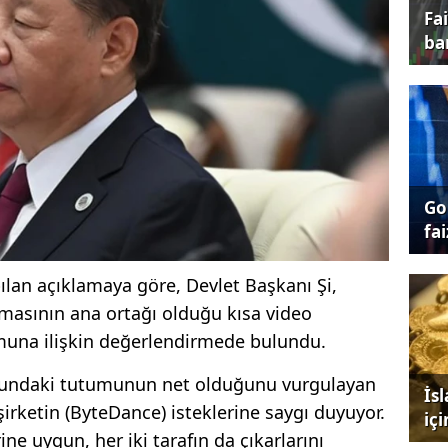
Fa
ba
Go
fai
pılan açıklamaya göre, Devlet Başkanı Şi,
masının ana ortağı olduğu kısa video
una ilişkin değerlendirmede bulundu.
sundaki tutumunun net olduğunu vurgulayan
İs
irketin (ByteDance) isteklerine saygı duyuyor.
iç
ne uygun, her iki tarafın da çıkarlarını