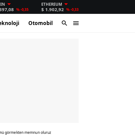
OIN
ETHEREUM
.397,08
$ 1.902,92
% -0,35
% -0,33
eknoloji
Otomobil
düğünü görmekten memnun oluruz