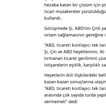
hesaba katan bir çözüm için p
ticari müzakereler yürütüldü
kullandı.
Görüşmede Şi, ABD'nin Çinli yat
ortam sağlamasının gereğine iş
"ABD, ticareti kısıtlayıcı tek ta
Şi, Çin ve ABD heyetlerinin, iki 
tırmanan ticaret gerilimini ç
istişarelerin eşitlik, karşılıklı
Heyetlerin ikili ilişkilerdeki be
kazan-kazan sonuçlarına ulaşma
"ABD, ticareti kısıtlayıcı tek ta
arasında çok sayıda turda yapı
vermemeli" dedi.