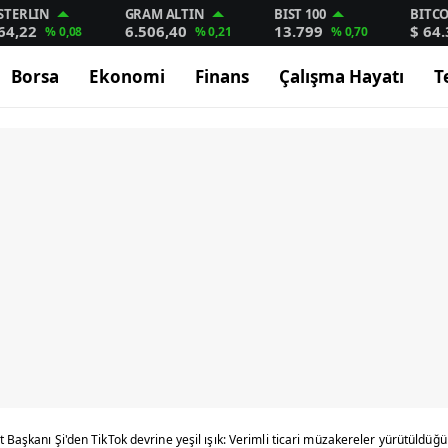
STERLIN
GRAM ALTIN
BIST 100
BITC
64,22
6.506,40
13.799
$ 64
% 0,08
% 0,21
% 0,70
Borsa
Ekonomi
Finans
Çalışma Hayatı
T
t Başkanı Şi'den TikTok devrine yeşil ışık: Verimli ticari müzakereler yürütül