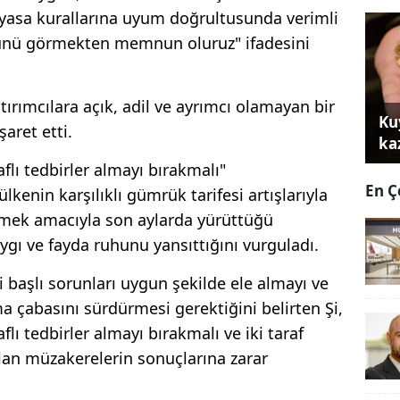
iyasa kurallarına uyum doğrultusunda verimli
ğünü görmekten memnun oluruz" ifadesini
ırımcılara açık, adil ve ayrımcı olamayan bir
Ku
aret etti.
ka
raflı tedbirler almayı bırakmalı"
En Ç
ülkenin karşılıklı gümrük tarifesi artışlarıyla
özmek amacıyla son aylarda yürüttüğü
 saygı ve fayda ruhunu yansıttığını vurguladı.
lli başlı sorunları uygun şekilde ele almayı ve
 çabasını sürdürmesi gerektiğini belirten Şi,
raflı tedbirler almayı bırakmalı ve iki taraf
lan müzakerelerin sonuçlarına zarar