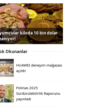
yumcular kiloda 10 bin dolar
zanıyor!
ok Okunanlar
HUAWEI deneyim mağazası
açıldı!
Polinas 2025
Sürdürülebilirlik Raporunu
yayınladı