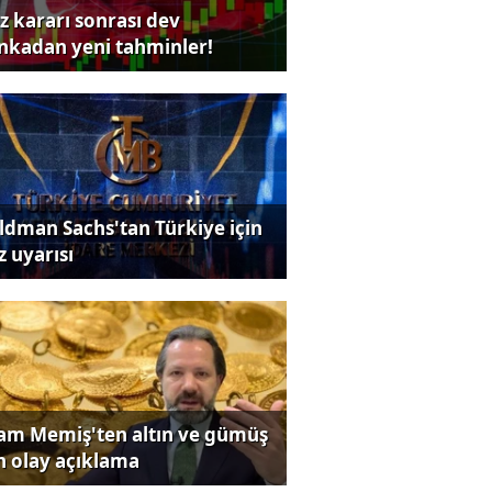
iz kararı sonrası dev
nkadan yeni tahminler!
ldman Sachs'tan Türkiye için
z uyarısı
lam Memiş'ten altın ve gümüş
in olay açıklama