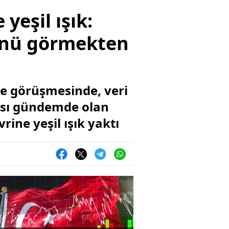
yeşil ışık:
ğünü görmekten
le görüşmesinde, veri
ması gündemde olan
ine yeşil ışık yaktı