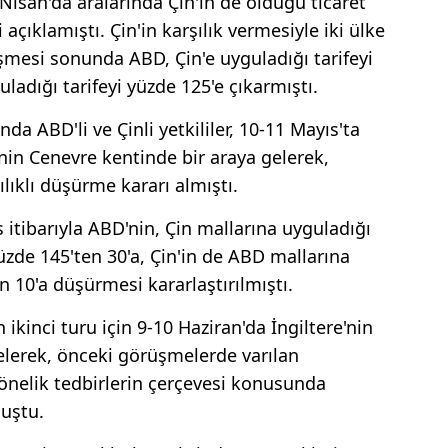
isan'da aralarında Çin'in de olduğu ticaret
açıklamıştı. Çin'in karşılık vermesiyle iki ülke
eşmesi sonunda ABD, Çin'e uyguladığı tarifeyi
ladığı tarifeyi yüzde 125'e çıkarmıştı.
da ABD'li ve Çinli yetkililer, 10-11 Mayıs'ta
e'nin Cenevre kentinde bir araya gelerek,
lıklı düşürme kararı almıştı.
tibarıyla ABD'nin, Çin mallarına uyguladığı
üzde 145'ten 30'a, Çin'in de ABD mallarına
n 10'a düşürmesi kararlaştırılmıştı.
 ikinci turu için 9-10 Haziran'da İngiltere'nin
elerek, önceki görüşmelerde varılan
nelik tedbirlerin çerçevesi konusunda
uştu.