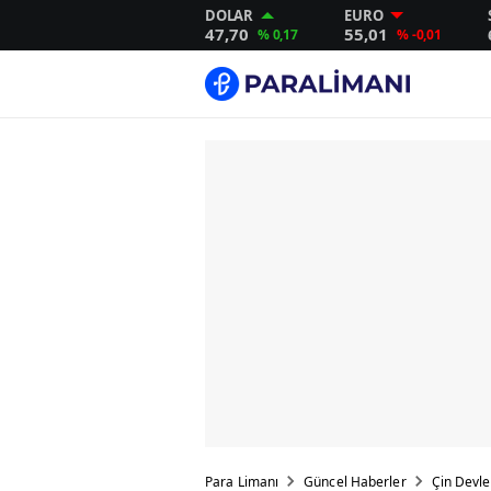
DOLAR
EURO
47,70
55,01
% 0,17
% -0,01
Para Limanı
Güncel Haberler
Çin Devle