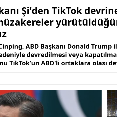
anı Şi'den TikTok devrine 
i müzakereler yürütüldü
uz
 Cinping, ABD Başkanı Donald Trump i
 nedeniyle devredilmesi veya kapatıl
 TikTok'un ABD'li ortaklara olası devr