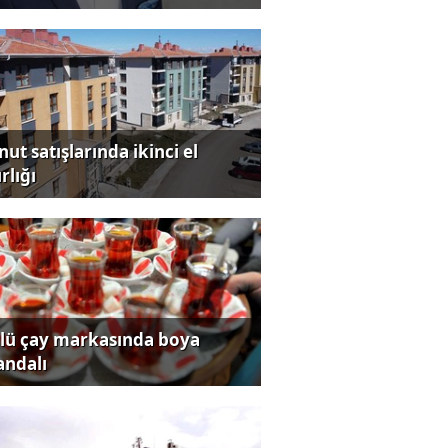
ut satışlarında ikinci el
rlığı
lü çay markasında boya
andalı