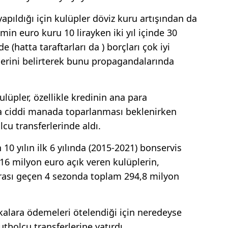
apıldığı için kulüpler döviz kuru artışından da
in euro kuru 10 lirayken iki yıl içinde 30
de (hatta taraftarları da ) borçları çok iyi
lerini belirterek bunu propagandalarında
ulüpler, özellikle kredinin ana para
da ciddi manada toparlanması beklenirken
cu transferlerinde aldı.
10 yılın ilk 6 yılında (2015-2021) bonservis
16 milyon euro açık veren kulüplerin,
nrası geçen 4 sezonda toplam 294,8 milyon
nkalara ödemeleri ötelendiği için neredeyse
utbolcu transferlerine yatırdı.