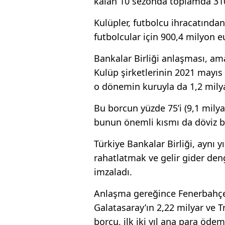
kalan 10 sezonda toplamda 310,
Kulüpler, futbolcu ihracatından
futbolcular için 900,4 milyon e
Bankalar Birliği anlaşması, a
Kulüp şirketlerinin 2021 mayıs 
o dönemin kuruyla da 1,2 milya
Bu borcun yüzde 75’i (9,1 milya
bunun önemli kısmı da döviz ba
Türkiye Bankalar Birliği, aynı 
rahatlatmak ve gelir gider den
imzaladı.
Anlaşma gereğince Fenerbahçe’n
Galatasaray’ın 2,22 milyar ve T
borcu, ilk iki yıl ana para ödem