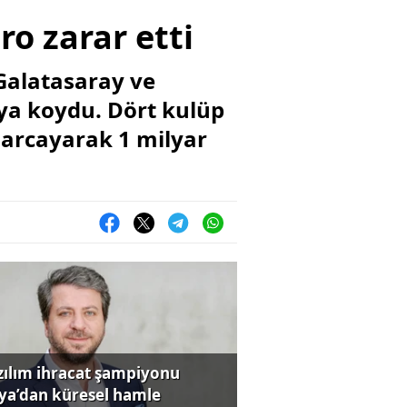
ro zarar etti
Galatasaray ve
aya koydu. Dört kulüp
harcayarak 1 milyar
zılım ihracat şampiyonu
iya’dan küresel hamle