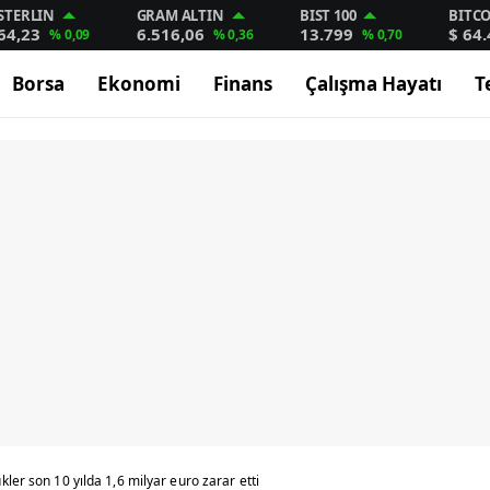
STERLIN
GRAM ALTIN
BIST 100
BITC
64,23
6.516,06
13.799
$ 64
% 0,09
% 0,36
% 0,70
Borsa
Ekonomi
Finans
Çalışma Hayatı
T
kler son 10 yılda 1,6 milyar euro zarar etti