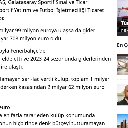
Ş, Galatasaray Sportif Sınai ve Ticari
ortif Yatırım ve Futbol İşletmeciliği Ticaret
r.
Tü
re
 milyar 99 milyon euroya ulaşsa da gider
lyar 708 milyon euro oldu.
En Ç
royla Fenerbahçe'de
 elde etti ve 2023-24 sezonunda giderlerinden
ire ulaştı.
lamayan sarı-lacivertli kulüp, toplam 1 milyar
 ederken kasasından 2 milyar 62 milyon euro
 euro
a en fazla zarar eden kulüp konumunda
zonun hiçbirinde denk bütçeyi tutturamayan