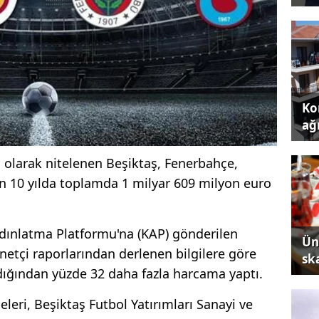
Kon
ağı
 olarak nitelenen Beşiktaş, Fenerbahçe,
n 10 yılda toplamda 1 milyar 609 milyon euro
dınlatma Platformu'na (KAP) gönderilen
Ün
etçi raporlarından derlenen bilgilere göre
sk
ndığından yüzde 32 daha fazla harcama yaptı.
leri, Beşiktaş Futbol Yatırımları Sanayi ve