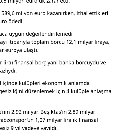
8 milyon euroluk zarar etti.
 589,6 milyon euro kazanırken, ithal ettikleri
uro ödedi.
maca uygun değerlendirilemedi
ayı itibarıyla toplam borcu 12,1 milyar liraya,
r euroya ulaştı.
r lira) finansal borç yani banka borcuydu ve
zlıydı.
yıl içinde kulüpleri ekonomik anlamda
gesizliğini düzenlemek için 4 kulüple anlaşma
in 2,92 milyar, Beşiktaş’ın 2,89 milyar,
rabzonspor’un 1,07 milyar liralık finansal
esiz 9 yıl vadeye yayıldı.