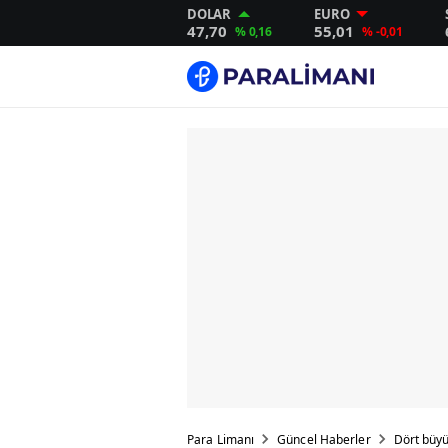
DOLAR
EURO
47,70
55,01
% 0,16
% -0,01
Para Limanı
Güncel Haberler
Dört büyü