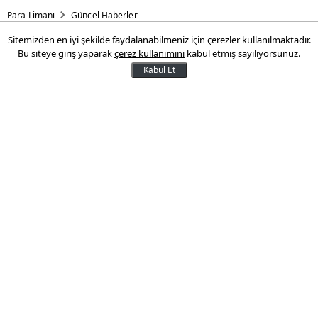
Para Limanı
Güncel Haberler
Sitemizden en iyi şekilde faydalanabilmeniz için çerezler kullanılmaktadır.
Enflasyon düzeltmesi kararı!
Bu siteye giriş yaparak
çerez kullanımını
kabul etmiş sayılıyorsunuz.
Kabul Et
Hazine ve Maliye Bakanı Mehmet Şimşek
"Küçük işletmelere kolaylık sağlamak için
yaklaşık 1,5 milyon mükellefi geçici vergi
dönemlerinde enflasyon düzeltmesi
kapsamından çıkarıyoruz" dedi.
29 Ağustos 2024 13:00