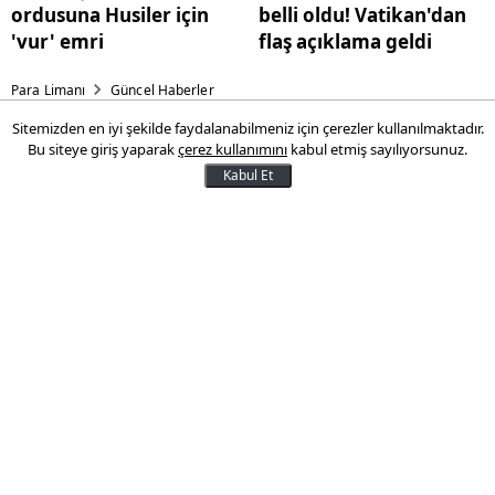
ordusuna Husiler için
belli oldu! Vatikan'dan
'vur' emri
flaş açıklama geldi
Para Limanı
Güncel Haberler
Sitemizden en iyi şekilde faydalanabilmeniz için çerezler kullanılmaktadır.
ABD Başkanı Trump'tan
Bu siteye giriş yaparak
çerez kullanımını
kabul etmiş sayılıyorsunuz.
ordusuna Husiler için 'vur'
Kabul Et
emri
ABD Başkanı Donald Trump, ikinci kez
göreve gelmesinin ardından ilk kez
ordusuna 'vur' emri verdi. Trump,
'Yemen'deki Husi teröristlerine karşı
kararlı ve güçlü bir askeri harekat
başlatma emri verdiğini' açıkladı.
16 Mart 2025 10:44