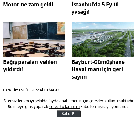
Motorine zam geldi
İstanbul'da 5 Eylül
yasağı!
Bağış paraları velileri
Bayburt-Gümüşhane
yıldırdı!
Havalimanı için geri
sayım
Para Limanı
Güncel Haberler
Sitemizden en iyi şekilde faydalanabilmeniz için çerezler kullanılmaktadır.
Dijital Türk lirası için yeni
Bu siteye giriş yaparak
çerez kullanımını
kabul etmiş sayılıyorsunuz.
dönem başlıyor!
Kabul Et
Türkiye Cumhuriyet Merkez Bankası
(TCMB), Dijital Türk Lirası Projesi’nin ikinci