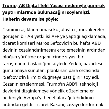
Trump, AB Dijital Telif Yasası nedeniyle gümrük
yaptırımlarında bulunacağını söylemişti.
Haberin devamı ise şöyle:
"İsminin açıklanmaması koşuluyla iç müzakereleri
görüşen bir AB yetkilisi AFP'ye yaptığı açıklamada,
ticaret komiseri Maros Sefcovic'in bu hafta ABD
devinin cezalandırılmasını ertelemesinin ardından
bloğun yürütme organı içinde siyasi bir
tartışmanın başladığını söyledi. Yetkili, pazartesi
günü onaya sunulan, planlanan para cezasında
"Sefcovic'in kırmızı düğmeye bastığını" söyledi.
Cezanın ertelenmesi, Trump'ın ABD'li teknoloji
devlerini dizginlemeye yönelik düzenlemeler
nedeniyle Avrupa'yı hedef alacağı tehdidinin
ardından geldi. Ticaret Bakanı, cezayı durdurmak