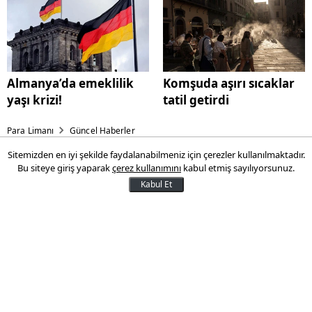
Almanya’da emeklilik
Komşuda aşırı sıcaklar
yaşı krizi!
tatil getirdi
Para Limanı
Güncel Haberler
Sitemizden en iyi şekilde faydalanabilmeniz için çerezler kullanılmaktadır.
Otomotivde yedek parça krizi!
Bu siteye giriş yaparak
çerez kullanımını
kabul etmiş sayılıyorsunuz.
Kabul Et
Artan maliyetler, yüksek faiz ortamı ve
dövizdeki yatay seyir firmaları
sıkıştırmaya devam ediyor. Son 20 gün
içerisinde üç önemli üretici firma
konkordato ilan ederken, sektör
temsilcileri bu gelişmenin bir başlangıç
olabileceği uyarıda bulundu.