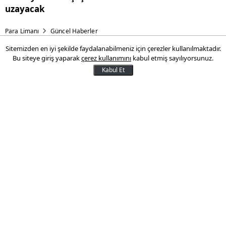
uzayacak
Para Limanı
Güncel Haberler
Sitemizden en iyi şekilde faydalanabilmeniz için çerezler kullanılmaktadır.
TEPAV'dan 2024 raporu:
Bu siteye giriş yaparak
çerez kullanımını
kabul etmiş sayılıyorsunuz.
Ekonomi yavaşlayacak,
Kabul Et
enflasyonda düşüş uzayacak
TEPAV, Türkiye Ekonomik Görünüm
Raporu’nun ikincisi yayımladı. Raporda,
ekonominin 2024 yılında yavaşlayacağı,
enflasyondaki düşüşün ise tahmin
edildiğinden daha uzun süreceğine yer
verildi.
27 Ocak 2024 19:06