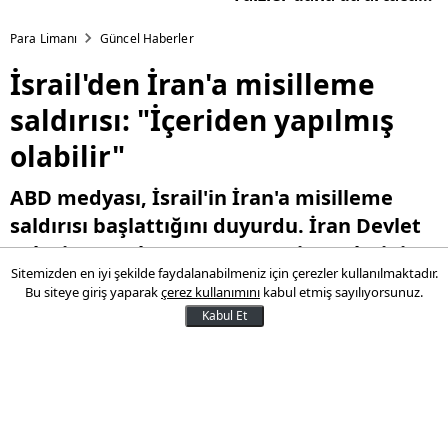
mı?
Para Limanı
Güncel Haberler
İsrail'den İran'a misilleme
saldırısı: "İçeriden yapılmış
olabilir"
ABD medyası, İsrail'in İran'a misilleme
saldırısı başlattığını duyurdu. İran Devlet
Televizyonu, hava savunma sistemlerinin
Sitemizden en iyi şekilde faydalanabilmeniz için çerezler kullanılmaktadır.
devreye girdiğini ve İsfahan üzerinde
Bu siteye giriş yaparak
çerez kullanımını
kabul etmiş sayılıyorsunuz.
görülen 3 İHA'nın imha edildiğini açıkladı.
Kabul Et
19 Nisan 2024 12:23
Son Güncelleme:
19 Nisan 2024 12:23