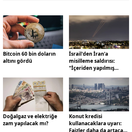
Bitcoin 60 bin doların
İsrail'den İran'a
altını gördü
misilleme saldırısı:
"İçeriden yapılmış
olabilir"
Doğalgaz ve elektriğe
Konut kredisi
zam yapılacak mı?
kullanacaklara uyarı:
Faizler daha da artacak