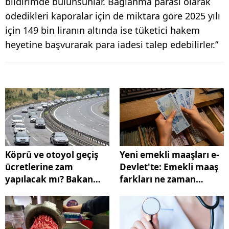
bildirimde bulunsunlar. Bağlanma parası olarak
ödedikleri kaporalar için de miktara göre 2025 yılı
için 149 bin liranın altında ise tüketici hakem
heyetine başvurarak para iadesi talep edebilirler.”
Köprü ve otoyol geçiş
Yeni emekli maaşları e-
ücretlerine zam
Devlet'te: Emekli maaş
yapılacak mı? Bakan
farkları ne zaman
Uraloğlu'ndan yanıt
ödenecek?