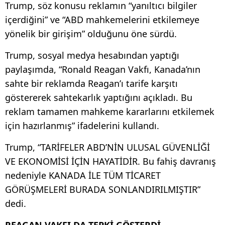
Trump, söz konusu reklamın “yanıltıcı bilgiler
içerdiğini” ve “ABD mahkemelerini etkilemeye
yönelik bir girişim” olduğunu öne sürdü.
Trump, sosyal medya hesabından yaptığı
paylaşımda, “Ronald Reagan Vakfı, Kanada’nın
sahte bir reklamda Reagan’ı tarife karşıtı
göstererek sahtekarlık yaptığını açıkladı. Bu
reklam tamamen mahkeme kararlarını etkilemek
için hazırlanmış” ifadelerini kullandı.
Trump, “TARİFELER ABD’NİN ULUSAL GÜVENLİĞİ
VE EKONOMİSİ İÇİN HAYATİDİR. Bu fahiş davranış
nedeniyle KANADA İLE TÜM TİCARET
GÖRÜŞMELERİ BURADA SONLANDIRILMIŞTIR”
dedi.
REAGAN VAKFI DA TEPKİ GÖSTERDİ