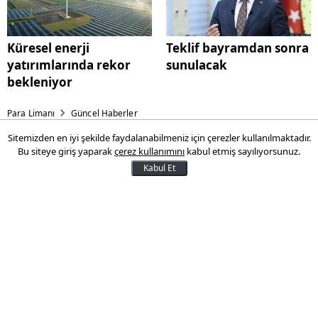
Küresel enerji
Teklif bayramdan sonra
yatırımlarında rekor
sunulacak
bekleniyor
Para Limanı
Güncel Haberler
Sitemizden en iyi şekilde faydalanabilmeniz için çerezler kullanılmaktadır.
110 köy konutunun inşası
Bu siteye giriş yaparak
çerez kullanımını
kabul etmiş sayılıyorsunuz.
tamamlandı!
Kabul Et
Çevre, Şehircilik ve İklim Değişikliği
Bakanlığı, Kahramanmaraş'ın Onikişubat
ilçesine bağlı Kızılseki Mahallesi’nde 110
köy konutunun inşasını tamamladı.
06 Haziran 2025 22:10