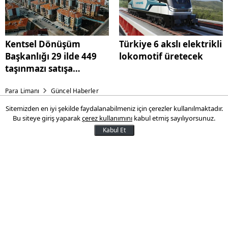
Kentsel Dönüşüm
Türkiye 6 akslı elektrikli
Başkanlığı 29 ilde 449
lokomotif üretecek
taşınmazı satışa
sunacak
Para Limanı
Güncel Haberler
Sitemizden en iyi şekilde faydalanabilmeniz için çerezler kullanılmaktadır.
Kentsel Dönüşüm Başkanlığı
Bu siteye giriş yaparak
çerez kullanımını
kabul etmiş sayılıyorsunuz.
29 ilde 449 taşınmazı satışa
Kabul Et
sunacak
Çevre, Şehircilik ve İklim Değişikliği
Bakanlığı Kentsel Dönüşüm Başkanlığı,
mülkiyetinde bulunan 29 ildeki 449
taşınmazı 1-2 Ekim'de açık artırma