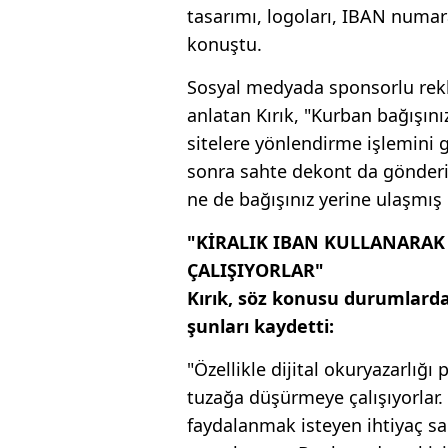
tasarımı, logoları, IBAN numaral
konuştu.
Sosyal medyada sponsorlu rekla
anlatan Kırık, "Kurban bağışınız
sitelere yönlendirme işlemini ge
sonra sahte dekont da gönderiy
ne de bağışınız yerine ulaşmış o
"KİRALIK IBAN KULLANARAK 
ÇALIŞIYORLAR"
Kırık, söz konusu durumlarda
şunları kaydetti:
"Özellikle dijital okuryazarlığ
tuzağa düşürmeye çalışıyorlar
faydalanmak isteyen ihtiyaç s