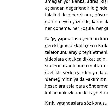
amaçlanıyor. Banka, adres, kişise
açısından değerlendirildiğinde
ihlalleri de giderek artış göst
görünmeyen yüzünde, karanlık w
her döneme, her koşula, her gün
Bağış yapmak isteyenlerin kur
gerektiğine dikkati çeken Kır
telefonunu arayıp teyit etmeni
videolara oldukça dikkat edin.
sitelerin uzantılarına mutlaka
özellikle sizden yardım ya da 
'derneğimizin ya da vakfımızın a
hesaplara asla para göndermey
kullanarak izlerini de kaybetti
Kırık, vatandaşlara söz konusu