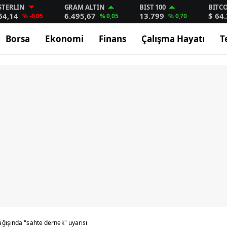
STERLIN
GRAM ALTIN
BIST 100
BITC
64,14
6.495,67
13.799
$ 64
% -0,05
% 0,05
% 0,70
Borsa
Ekonomi
Finans
Çalışma Hayatı
T
ğışında "sahte dernek" uyarısı