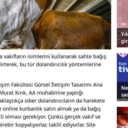
Yı
gi
çağ
 vakıfların isimlerini kullanarak sahte bağış
irterek, bu tür dolandırıcılık yöntemlerine
işim Fakültesi Görsel İletişim Tasarımı Ana
Ne
i Murat Kırık, AA muhabirine yaptığı
sa
laştıkça siber dolandırıcıların da harekete
e online kurbanlık satın almak ya da bağış
li olması gerekiyor. Çünkü gerçek vakıf ve
irebir kopyalıyorlar, taklit ediyorlar. Site