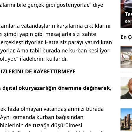
arını bile gerçek gibi gösteriyorlar." diye
Tes
se
mlarla vatandaşların karşılarına çıktıklarını
ı şimdi yapın gibi mesajlarla sizi sahte
En Ç
rçekleştiriyorlar. Hatta siz parayı yatırdıktan
orlar. Ama tabii burada ne kurban kesiliyor
luyor." ifadelerini kullandı.
İZLERİNİ DE KAYBETTİRMEYE
 dijital okuryazarlığın önemine değinerek,
ı pek fazla olmayan vatandaşlarımızı burada
. Aynı zamanda kurban bağışından
ahiplerinin de tuzağa düşürülmesi