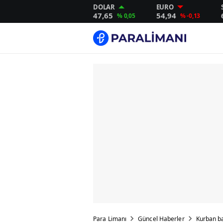
DOLAR
EURO
47,65
54,94
% 0,05
% -0,13
Para Limanı
Güncel Haberler
Kurban ba