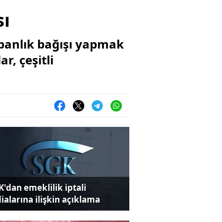
sı
rbanlık bağışı yapmak
, çeşitli
K'dan emeklilik iptali
dialarına ilişkin açıklama