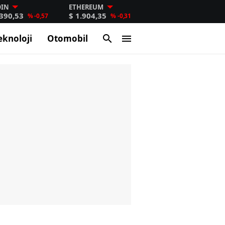
OIN
ETHEREUM
.390,53
$ 1.904,35
% -0,57
% -0,31
eknoloji
Otomobil