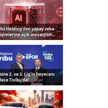
ldız Holding’den yapay zeka
rişimlerine açık inovasyon
rısı
sine 2. ve 3. Lig’in heyecanı
dece Tivibu’da!