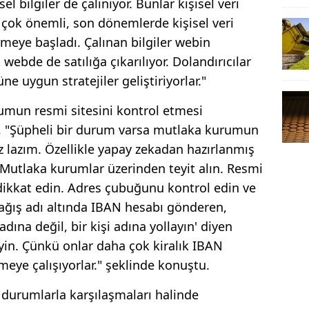
l bilgiler de çalınıyor. Bunlar kişisel veri
 çok önemli, son dönemlerde kişisel veri
ermeye başladı. Çalınan bilgiler webin
ebde de satılığa çıkarılıyor. Dolandırıcılar
e uygun stratejiler geliştiriyorlar."
umun resmi sitesini kontrol etmesi
ık, "Şüpheli bir durum varsa mutlaka kurumun
z lazım. Özellikle yapay zekadan hazırlanmış
 Mutlaka kurumlar üzerinden teyit alın. Resmi
 dikkat edin. Adres çubuğunu kontrol edin ve
bağış adı altında IBAN hesabı gönderen,
dına değil, bir kişi adına yollayın' diyen
in. Çünkü onlar daha çok kiralık IBAN
rmeye çalışıyorlar." şeklinde konuştu.
 durumlarla karşılaşmaları halinde