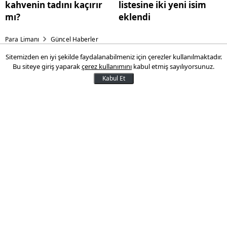
kahvenin tadını kaçırır
listesine iki yeni isim
mı?
eklendi
Para Limanı
Güncel Haberler
Sitemizden en iyi şekilde faydalanabilmeniz için çerezler kullanılmaktadır.
Trump'ın vergileri, kahvenin
Bu siteye giriş yaparak
çerez kullanımını
kabul etmiş sayılıyorsunuz.
tadını kaçırır mı?
Kabul Et
İklim krizinin kahve piyasasını
etkilemesinin yanı sıra, ABD Başkanı
Donald Trump’ın vergi politikasının,
dünyanın önde gelen kahve
üreticilerinden olan Brezilya’yı da
etkilemesi, gözlerin kahve piyasasına
çevrilmesine neden oldu
10 Ağustos 2025 23:33