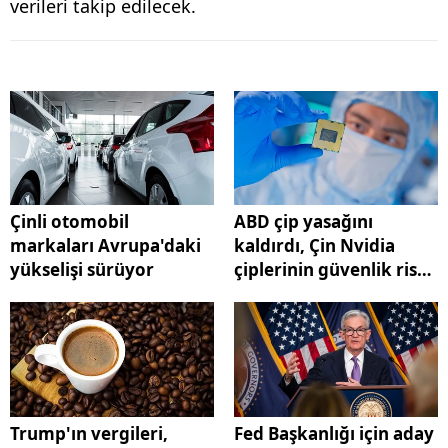
verileri takip edilecek.
Çinli otomobil
ABD çip yasağını
markaları Avrupa'daki
kaldırdı, Çin Nvidia
yükselişi sürüyor
çiplerinin güvenlik riski
taşıdığına dikkat çekti
Trump'ın vergileri,
Fed Başkanlığı için aday