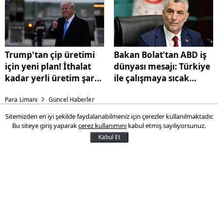
Trump'tan çip üretimi
Bakan Bolat’tan ABD iş
için yeni plan! İthalat
dünyası mesajı: Türkiye
kadar yerli üretim şartı
ile çalışmaya sıcak
getirecek
bakıyorlar
Para Limanı
Güncel Haberler
Sitemizden en iyi şekilde faydalanabilmeniz için çerezler kullanılmaktadır.
TESK Başkanı Bendevi
Bu siteye giriş yaparak
çerez kullanımını
kabul etmiş sayılıyorsunuz.
Palandöken: 'Yabancı
Kabul Et
tabelalara karşı mücadele
edilmeli'
TESK Genel Başkanı Bendevi Palandöken,
Türk Dil Bayramı dolayısıyla yaptığı