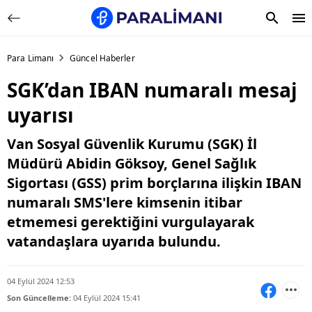
Para Limanı
Güncel Haberler
SGK’dan IBAN numaralı mesaj
uyarısı
Van Sosyal Güvenlik Kurumu (SGK) İl
Müdürü Abidin Göksoy, Genel Sağlık
Sigortası (GSS) prim borçlarına ilişkin IBAN
numaralı SMS'lere kimsenin itibar
etmemesi gerektiğini vurgulayarak
vatandaşlara uyarıda bulundu.
04 Eylül 2024 12:53
Son Güncelleme:
04 Eylül 2024 15:41