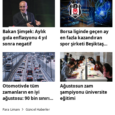
Bakan Şimşek: Aylık
Borsa liginde geçen ay
gıda enflasyonu 4 yıl
en fazla kazandıran
sonra negatif
spor şirketi Beşiktaş
oldu
Otomotivde tüm
Ağustosun zam
zamanların en iyi
şampiyonu üniversite
ağustosu: 90 bin sınırı
eğitimi
aşıldı, Fiat zirvede
Para Limanı
Güncel Haberler