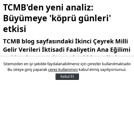
TCMB'den yeni analiz:
Büyümeye 'köprü günleri'
etkisi
TCMB blog sayfasındaki İkinci Çeyrek Milli
Gelir Verileri İktisadi Faaliyetin Ana Eğilimi
Hakkında Ne Söylüyor? başlıklı analizde
Sitemizden en iyi şekilde faydalanabilmeniz için çerezler kullanılmaktadır.
ikinci çeyrekte köprü günlerinin sanayi
Bu siteye giriş yaparak
çerez kullanımını
kabul etmiş sayılıyorsunuz.
üretiminin çeyreklik değişimi üzerindeki
Kabul Et
aşağı yönlü etkisinin 0,8 ila 2,3 yüzde puan
aralığında olduğu belirtildi
03 Eylül 2024 12:11
Son Güncelleme:
03 Eylül 2024 12:27