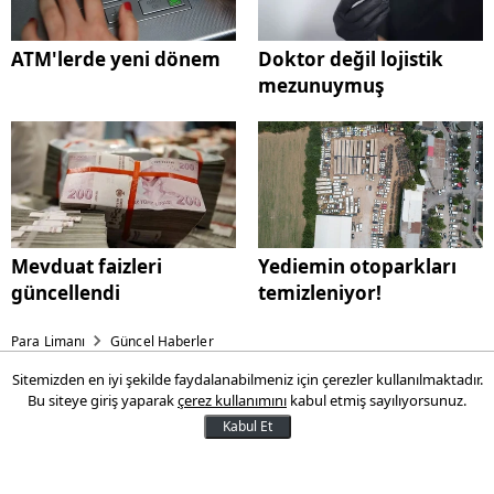
ATM'lerde yeni dönem
Doktor değil lojistik
mezunuymuş
Mevduat faizleri
Yediemin otoparkları
güncellendi
temizleniyor!
Para Limanı
Güncel Haberler
Sitemizden en iyi şekilde faydalanabilmeniz için çerezler kullanılmaktadır.
Bakan Uraloğlu duyurdu:
Bu siteye giriş yaparak
çerez kullanımını
kabul etmiş sayılıyorsunuz.
İstanbul Havalimanı'ndan
Kabul Et
çifte başarı