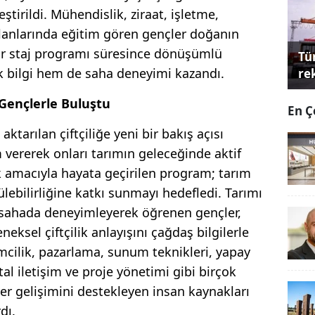
tirildi. Mühendislik, ziraat, işletme,
 alanlarında eğitim gören gençler doğanın
lar staj programı süresince dönüşümlü
Tü
k bilgi hem de saha deneyimi kazandı.
re
Gençlerle Buluştu
En Ç
ktarılan çiftçiliğe yeni bir bakış açısı
vererek onları tarımın geleceğinde aktif
k amacıyla hayata geçirilen program; tarım
ebilirliğine katkı sunmayı hedefledi. Tarımı
l, sahada deneyimleyerek öğrenen gençler,
leneksel çiftçilik anlayışını çağdaş bilgilerle
imcilik, pazarlama, sunum teknikleri, yapay
ital iletişim ve proje yönetimi gibi birçok
yer gelişimini destekleyen insan kaynakları
dı.