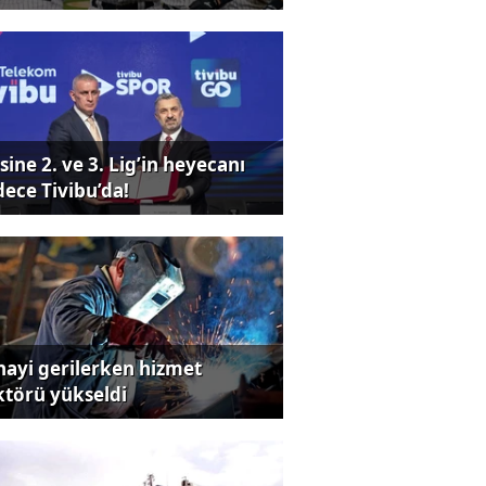
sine 2. ve 3. Lig’in heyecanı
dece Tivibu’da!
nayi gerilerken hizmet
ktörü yükseldi