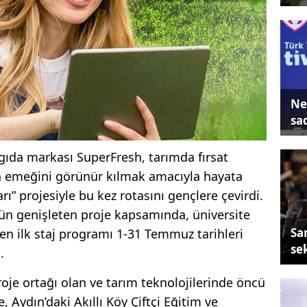
Ne
sa
gıda markası SuperFresh, tarımda fırsat
ın emeğini görünür kılmak amacıyla hayata
arı” projesiyle bu kez rotasını gençlere çevirdi.
gün genişleten proje kapsamında, üniversite
Sa
en ilk staj programı 1-31 Temmuz tarihleri
se
.
oje ortağı olan ve tarım teknolojilerinde öncü
e, Aydın’daki Akıllı Köy Çiftçi Eğitim ve