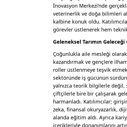
İnovasyon Merkezi’nde gerçekleş
veterinerlik ve doğa bilimleri
kalbine konuk oldu. Katılımcı
görevler üstlenerek hem tekni
Geleneksel Tarımın Geleceği 
Çoğunlukla aile mesleği olarak a
kazandırmak ve gençlere ilham 
roller üstlenmeye teşvik etme
sektöründe iş gücünün sürdürül
yalnızca teorik bilgilerle deği
çiftçilerle bire bir çalışarak ge
harmanladı. Katılımcılar; giriş
zeka, finansal okuryazarlık, dij
alanda eğitim aldı. Ayrıca kari
içerikleriyle donanımlarını artır