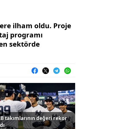
lere ilham oldu. Proje
staj programı
ken sektörde
B takımlarının değeri rekor
dı