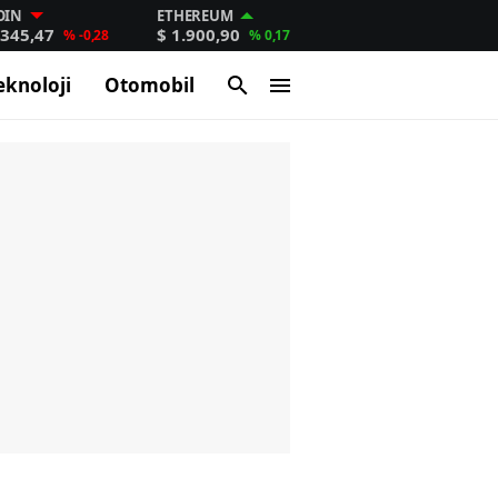
OIN
ETHEREUM
.345,47
$ 1.900,90
% -0,28
% 0,17
eknoloji
Otomobil