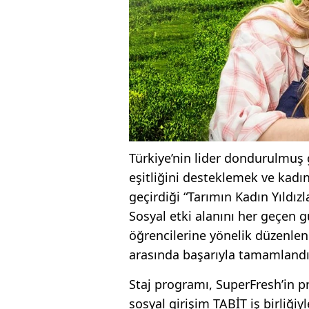
Türkiye’nin lider dondurulmuş 
eşitliğini desteklemek ve kad
geçirdiği “Tarımın Kadın Yıldızl
Sosyal etki alanını her geçen 
öğrencilerine yönelik düzenlen
arasında başarıyla tamamlandı
Staj programı, SuperFresh’in pr
sosyal girişim TABİT iş birliğiyl