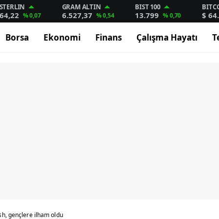
STERLIN
GRAM ALTIN
BIST 100
BITC
64,22
6.527,37
13.799
$ 64
% 0,07
% 0,54
% 0,70
Borsa
Ekonomi
Finans
Çalışma Hayatı
T
h, gençlere ilham oldu