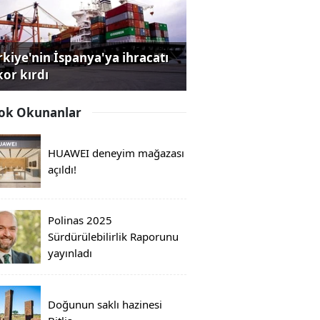
rkiye'nin İspanya'ya ihracatı
kor kırdı
ok Okunanlar
HUAWEI deneyim mağazası
açıldı!
Polinas 2025
Sürdürülebilirlik Raporunu
yayınladı
Doğunun saklı hazinesi