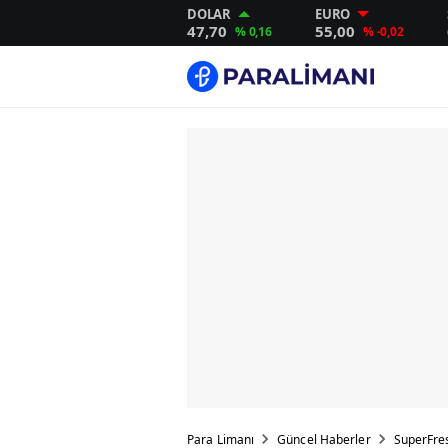
DOLAR
EURO
47,70
55,00
% 0,16
% -0,02
Para Limanı
Güncel Haberler
SuperFres