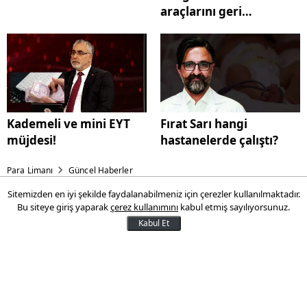
araçlarını geri
çağırıyor!
Kademeli ve mini EYT
Fırat Sarı hangi
müjdesi!
hastanelerde çalıştı?
Para Limanı
Güncel Haberler
Sitemizden en iyi şekilde faydalanabilmeniz için çerezler kullanılmaktadır.
Yenidoğan Çetesi Lideri Dr.
Bu siteye giriş yaparak
çerez kullanımını
kabul etmiş sayılıyorsunuz.
Fırat Sarı Kimdir Nerelidir?
Kabul Et
Yenidoğan Çetesi Lideri Dr. Fırat Sarı
Kimdir Nerelidir? Fırat Sarı Hangi
Hastanelerde Çalıştı?