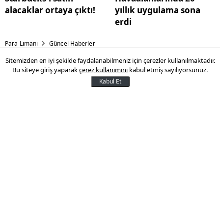
alacaklar ortaya çıktı!
yıllık uygulama sona
erdi
Para Limanı
Güncel Haberler
Sitemizden en iyi şekilde faydalanabilmeniz için çerezler kullanılmaktadır.
"Türk Lirası'ndaki oynaklık
Bu siteye giriş yaparak
çerez kullanımını
kabul etmiş sayılıyorsunuz.
önemli ölçüde azaldı"
Kabul Et
Hazine ve Maliye Bakanı Mehmet Şimşek,
Londra'da bir araya geldiği yatırımcılara
kur korumalı mevduattan çıkış sürecinin
büyük ölçüde tamamlandığını ifade
ederek Türkiye ekonomisin büyük ve
büyüme potansiyeli güçlü bir ekonomi
olduğuna dikkati çekti.
09 Temmuz 2025 19:45