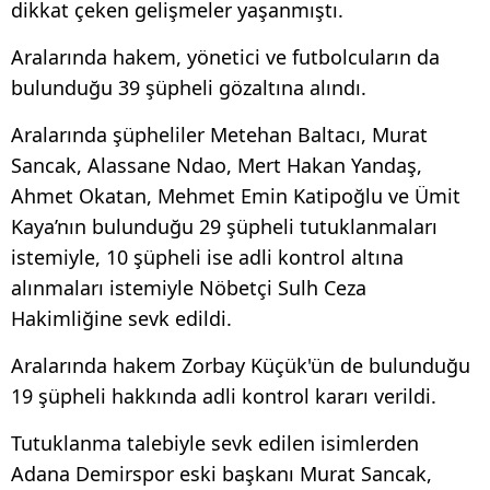
dikkat çeken gelişmeler yaşanmıştı.
Aralarında hakem, yönetici ve futbolcuların da
bulunduğu 39 şüpheli gözaltına alındı.
Aralarında şüpheliler Metehan Baltacı, Murat
Sancak, Alassane Ndao, Mert Hakan Yandaş,
Ahmet Okatan, Mehmet Emin Katipoğlu ve Ümit
Kaya’nın bulunduğu 29 şüpheli tutuklanmaları
istemiyle, 10 şüpheli ise adli kontrol altına
alınmaları istemiyle Nöbetçi Sulh Ceza
Hakimliğine sevk edildi.
Aralarında hakem Zorbay Küçük'ün de bulunduğu
19 şüpheli hakkında adli kontrol kararı verildi.
Tutuklanma talebiyle sevk edilen isimlerden
Adana Demirspor eski başkanı Murat Sancak,