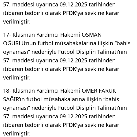
57. maddesi uyarınca 09.12.2025 tarihinden
itibaren tedbirli olarak PFDK'ya sevkine karar
verilmiştir.
17- Klasman Yardımcı Hakemi OSMAN
OĞURLU’nun futbol müsabakalarına ilişkin “bahis
oynaması” nedeniyle Futbol Disiplin Talimatı’nın
57. maddesi uyarınca 09.12.2025 tarihinden
itibaren tedbirli olarak PFDK'ya sevkine karar
verilmiştir.
18- Klasman Yardımcı Hakemi ÖMER FARUK
SAĞIR’ın futbol müsabakalarına ilişkin “bahis
oynaması” nedeniyle Futbol Disiplin Talimatı’nın
57. maddesi uyarınca 09.12.2025 tarihinden
itibaren tedbirli olarak PFDK'ya sevkine karar
verilmiştir.