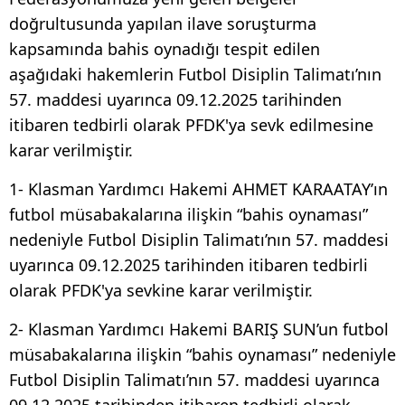
doğrultusunda yapılan ilave soruşturma
kapsamında bahis oynadığı tespit edilen
aşağıdaki hakemlerin Futbol Disiplin Talimatı’nın
57. maddesi uyarınca 09.12.2025 tarihinden
itibaren tedbirli olarak PFDK'ya sevk edilmesine
karar verilmiştir.
1- Klasman Yardımcı Hakemi AHMET KARAATAY’ın
futbol müsabakalarına ilişkin “bahis oynaması”
nedeniyle Futbol Disiplin Talimatı’nın 57. maddesi
uyarınca 09.12.2025 tarihinden itibaren tedbirli
olarak PFDK'ya sevkine karar verilmiştir.
2- Klasman Yardımcı Hakemi BARIŞ SUN’un futbol
müsabakalarına ilişkin “bahis oynaması” nedeniyle
Futbol Disiplin Talimatı’nın 57. maddesi uyarınca
09.12.2025 tarihinden itibaren tedbirli olarak