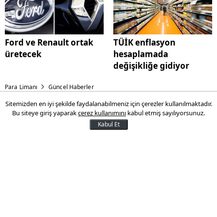
Ford ve Renault ortak
TÜİK enflasyon
üretecek
hesaplamada
değişikliğe gidiyor
Para Limanı
Güncel Haberler
Sitemizden en iyi şekilde faydalanabilmeniz için çerezler kullanılmaktadır.
İşte milyonları uçuran
Bu siteye giriş yaparak
çerez kullanımını
kabul etmiş sayılıyorsunuz.
rakamlar: 85 milyona hizmet
Kabul Et
verdi!
Türk Hava Yolları (THY) 2025 yılı Ocak-
Kasım ayını kapsayan 11 aylık verilere göre
85 milyon 331 bin 654 yolcuya hizmet verdi.
Kasım ayı sonunda filodaki uçak sayısı ise