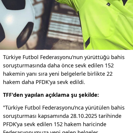
Türkiye Futbol Federasyonu'nun yürüttüğü bahis
soruşturmasında daha önce sevk edilen 152
hakemin yanı sıra yeni belgelerle birlikte 22
hakem daha PFDK'ya sevk edildi.
TFF'den yapılan açıklama şu şekilde:
"Türkiye Futbol Federasyonu’nca yürütülen bahis
soruşturması kapsamında 28.10.2025 tarihinde
PFDK’ya sevk edilen 152 hakem haricinde
Federasyonumuza yeni gelen belgeler