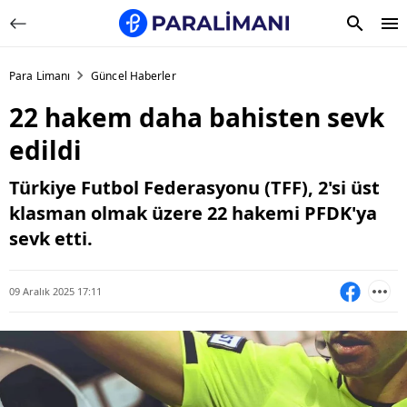
Para Limanı
Güncel Haberler
22 hakem daha bahisten sevk
edildi
Türkiye Futbol Federasyonu (TFF), 2'si üst
klasman olmak üzere 22 hakemi PFDK'ya
sevk etti.
09 Aralık 2025 17:11