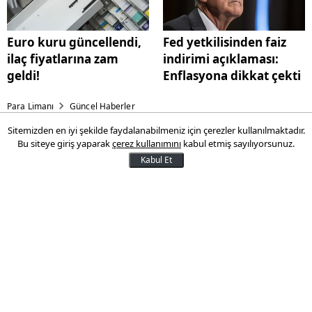
Euro kuru güncellendi,
Fed yetkilisinden faiz
ilaç fiyatlarına zam
indirimi açıklaması:
geldi!
Enflasyona dikkat çekti
Para Limanı
Güncel Haberler
Sitemizden en iyi şekilde faydalanabilmeniz için çerezler kullanılmaktadır.
Resmi Gazete'de yayımlandı
Bu siteye giriş yaparak
çerez kullanımını
kabul etmiş sayılıyorsunuz.
Kabul Et
Perakende ticaretine ilişkin denetimlerde
kesilen cezalar yeniden değerleme oranı
olan yüzde 25,49 oranında arttırıldı.
20 Aralık 2025 09:40