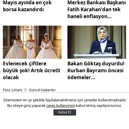
Mayıs ayında en çok
Merkez Bankası Başkanı
borsa kazandırdı
Fatih Karahan'dan tek
haneli enflasyon
açıklaması
Evlenecek çiftlere
Bakan Göktaş duyurdu!
büyük şok! Artık ücretli
Kurban Bayramı öncesi
olacak
ödemeler
gerçekleşecek
Para Limanı
Güncel Haberler
Sitemizden en iyi şekilde faydalanabilmeniz için çerezler kullanılmaktadır.
Buğday alım fiyatı için
Bu siteye giriş yaparak
çerez kullanımını
kabul etmiş sayılıyorsunuz.
güncellenme talebi
Kabul Et
Türkiye Ziraat Odaları Birliği (TZOB) Genel