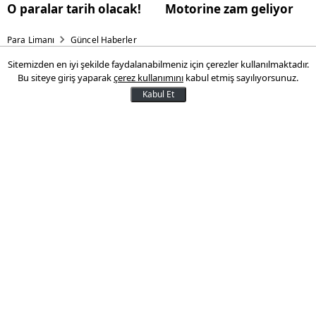
O paralar tarih olacak!
Motorine zam geliyor
Para Limanı
Güncel Haberler
Sitemizden en iyi şekilde faydalanabilmeniz için çerezler kullanılmaktadır.
Milletvekili maaşına isyan
Bu siteye giriş yaparak
çerez kullanımını
kabul etmiş sayılıyorsunuz.
etti, sonrası olay oldu!
Kabul Et
Yeni Yol Partisi İstanbul Milletvekili Doğan
Demir, milletvekili maaşlarıyla ilgili yaptığı
açıklamalarla gündeme bomba gibi düştü!
196 bin 775 lira maaşın yetersiz olduğunu
savunan Demir, "Paraya ihtiyacım yok"
diyerek yeni bir çıkış yaptı. Ancak tepkiler
çığ gibi büyüyünce yine de geri adım
atmadı
21 Şubat 2025 15:08