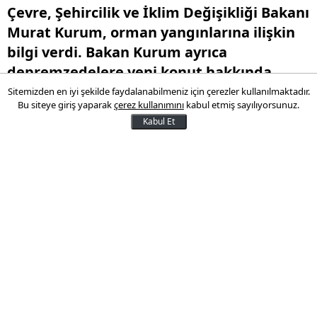
Çevre, Şehircilik ve İklim Değişikliği Bakanı
Murat Kurum, orman yangınlarına ilişkin
bilgi verdi. Bakan Kurum ayrıca
depremzedelere yeni konut hakkında
açıklamalarda bulundu.
Sitemizden en iyi şekilde faydalanabilmeniz için çerezler kullanılmaktadır.
Bu siteye giriş yaparak
çerez kullanımını
kabul etmiş sayılıyorsunuz.
Kabul Et
18 Ağustos 2024 13:31
Son Güncelleme:
18 Ağustos 2024 18:13