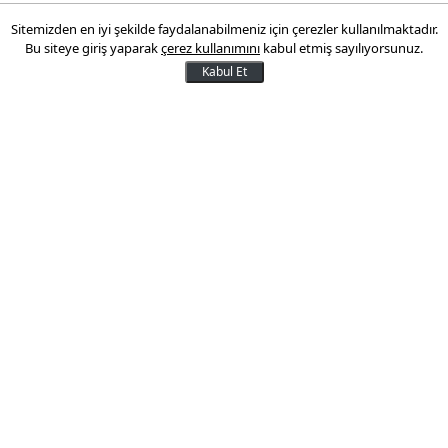
Sitemizden en iyi şekilde faydalanabilmeniz için çerezler kullanılmaktadır.
iPhone 620 milyar dolar!
Bu siteye giriş yaparak
çerez kullanımını
kabul etmiş sayılıyorsunuz.
Kabul Et
Microsoft'u tahtından indiren Apple,
inanılmaz bir piyasa değerine ulaştı.
iPhone 5'i tanıtmaya hazırlanan Apple'ın
getirisiyle hiçbir yatırım aracı yarışamadı
22 Ağustos 2012 02:23