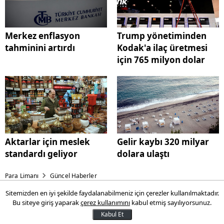
Merkez enflasyon
Trump yönetiminden
tahminini artırdı
Kodak'a ilaç üretmesi
için 765 milyon dolar
Aktarlar için meslek
Gelir kaybı 320 milyar
standardı geliyor
dolara ulaştı
Para Limanı
Güncel Haberler
Sitemizden en iyi şekilde faydalanabilmeniz için çerezler kullanılmaktadır.
Trump yönetiminden Kodak'a
Bu siteye giriş yaparak
çerez kullanımını
kabul etmiş sayılıyorsunuz.
ilaç etken maddeleri üretmesi
Kabul Et