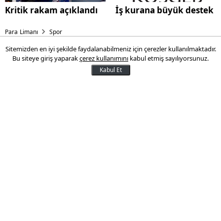
Kritik rakam açıklandı
İş kurana büyük destek
Para Limanı
Spor
Sitemizden en iyi şekilde faydalanabilmeniz için çerezler kullanılmaktadır.
4 futbolcuyla yollar ayrıldı!
Bu siteye giriş yaparak
çerez kullanımını
kabul etmiş sayılıyorsunuz.
Kabul Et
Gelecek sezon planlamasında 4 futbolcu ile
sözleşme yenilemeyen sarı-lacivertli ekip,
resmi internet sitesinden teşekkür
paylaşımında bulundu.
31 Mayıs 2016 17:24