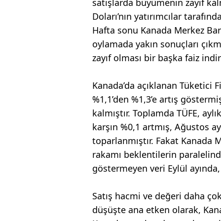
satışlarda büyümenin zayıf k
Doları’nın yatırımcılar tarafın
Hafta sonu Kanada Merkez Banka
oylamada yakın sonuçları çıkm
zayıf olması bir başka faiz indir
Kanada’da açıklanan Tüketici Fi
%1,1’den %1,3’e artış göstermiş
kalmıştır. Toplamda TÜFE, aylık
karşın %0,1 artmış, Ağustos a
toparlanmıştır. Fakat Kanada M
rakamı beklentilerin paralelin
göstermeyen veri Eylül ayında,
Satış hacmi ve değeri daha çok 
düşüşte ana etken olarak, Kana