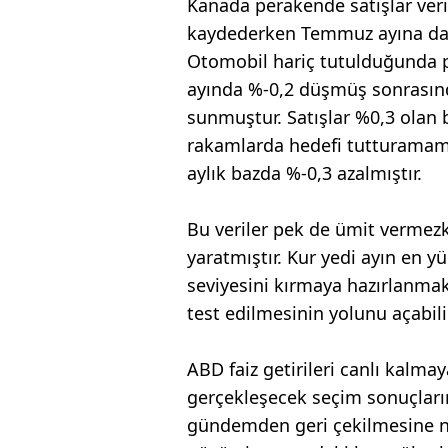
Kanada perakende satışlar veri
kaydederken Temmuz ayına dair v
Otomobil hariç tutulduğunda p
ayında %-0,2 düşmüş sonrasın
sunmuştur. Satışlar %0,3 olan b
rakamlarda hedefi tutturamamış
aylık bazda %-0,3 azalmıştır.
Bu veriler pek de ümit vermezke
yaratmıştır. Kur yedi ayın en y
seviyesini kırmaya hazırlanmakt
test edilmesinin yolunu açabilir
ABD faiz getirileri canlı kalm
gerçekleşecek seçim sonuçların
gündemden geri çekilmesine n