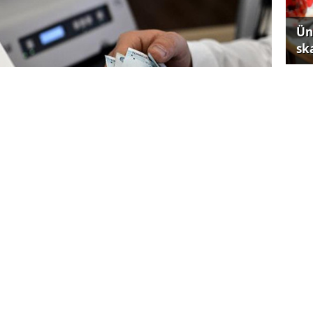
Ün
sk
İs
iç
 Yeniden Yapılandırılmasına İlişkin Kanun
gili borçlarının yeniden yapılandırılmasına
Ku
 Bekir Bayrakdar, AA muhabirine yaptığı
ka