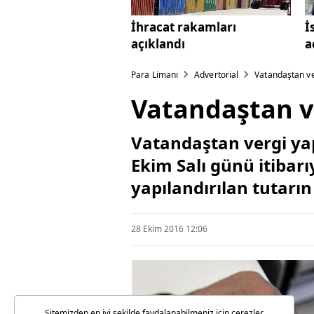
İhracat rakamları
İ
açıklandı
a
Para Limanı
Advertorial
Vatandaştan ve
Vatandaştan v
Vatandaştan vergi yap
Ekim Salı günü itibar
yapılandırılan tutarın 
28 Ekim 2016 12:06
Sitemizden en iyi şekilde faydalanabilmeniz için çerezler