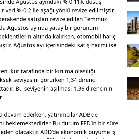
sinde Ağustos ayındaki %-0,1’lik düşüş
eri %-0,2 ile aşağı yönlü revize edilmiştir.
erakende satışları revize edilen Temmuz
da Ağustos ayında yatay bir görünüm
eklentilerin altında kalırken, otomobil hariç
tır. Ağustos ayı içerisindeki satış hacmi ise
n, kur tarafında bir kırılma olasılığı
üksek seviyesini görürken 1,34 direnç
adır. Bu seviyenin aşılması 1,36 direncinin
.
aya devam ederken, yatırımcılar ADB’de
ı beklemektedirler. Bu durum FED’in bir süre
eden olacaktır. ABD’de ekonomik büyüme iş