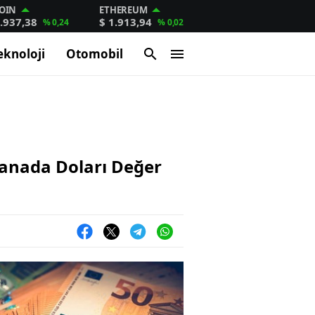
OIN
ETHEREUM
.937,38
$ 1.913,94
% 0,24
% 0,02
eknoloji
Otomobil
 Kanada Doları Değer