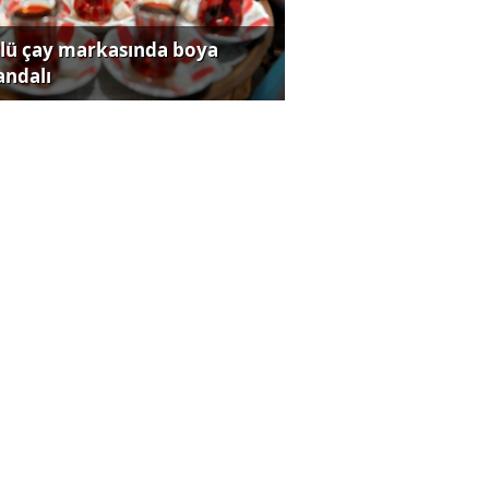
lü çay markasında boya
andalı
lam Memiş'ten altın ve gümüş
in olay açıklama
yumcular kiloda 10 bin dolar
zanıyor!