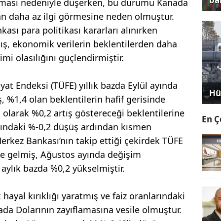
alması nedeniyle düşerken, bu durumu Kanada
dan daha az ilgi görmesine neden olmuştur.
sı para politikası kararları alınırken
ış, ekonomik verilerin beklentilerden daha
imi olasılığını güçlendirmiştir.
yat Endeksi (TÜFE) yıllık bazda Eylül ayında
Hü
, %1,4 olan beklentilerin hafif gerisinde
 olarak %0,2 artış göstereceği beklentilerine
En Ç
yındaki %-0,2 düşüş ardından kısmen
erkez Bankası’nın takip ettiği çekirdek TÜFE
de gelmiş, Ağustos ayında değişim
 aylık bazda %0,2 yükselmiştir.
hayal kırıklığı yaratmış ve faiz oranlarındaki
da Dolarının zayıflamasına vesile olmuştur.