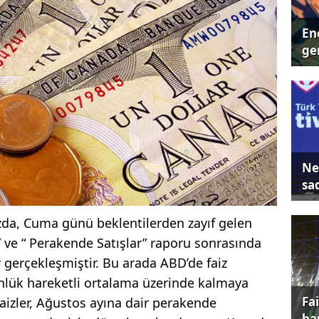
Ene
ger
Ne
sa
da, Cuma günü beklentilerden zayıf gelen
” ve “ Perakende Satışlar” raporu sonrasında
gerçekleşmiştir. Bu arada ABD’de faiz
günlük hareketli ortalama üzerinde kalmaya
Fa
izler, Ağustos ayına dair perakende
ba