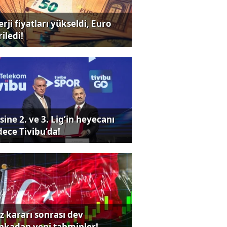
rji fiyatları yükseldi, Euro
iledi!
sine 2. ve 3. Lig’in heyecanı
dece Tivibu’da!
iz kararı sonrası dev
nkadan yeni tahminler!