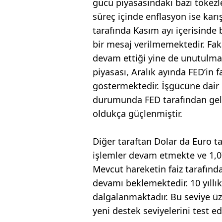
gücü piyasasındaki bazı tökezl
süreç içinde enflasyon ise kar
tarafında Kasım ayı içerisinde b
bir mesaj verilmemektedir. Faka
devam ettiği yine de unutulmam
piyasası, Aralık ayında FED’in 
göstermektedir. İşgücüne dair
durumunda FED tarafından gelen
oldukça güçlenmiştir.
Diğer taraftan Dolar da Euro t
işlemler devam etmekte ve 1,07
Mevcut hareketin faiz tarafınd
devamı beklemektedir. 10 yıllık 
dalgalanmaktadır. Bu seviye ü
yeni destek seviyelerini test ede