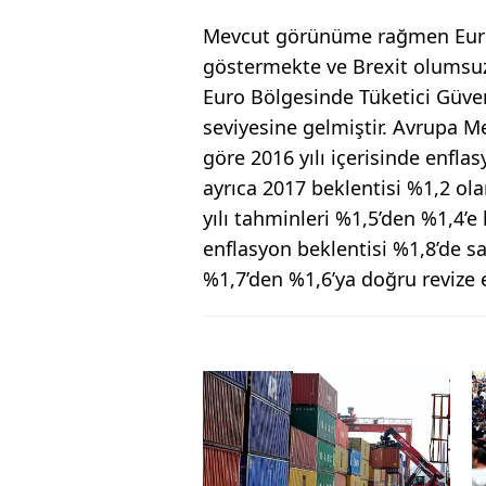
Mevcut görünüme rağmen Euro 
göstermekte ve Brexit olumsu
Euro Bölgesinde Tüketici Güveni
seviyesine gelmiştir. Avrupa M
göre 2016 yılı içerisinde enfla
ayrıca 2017 beklentisi %1,2 ola
yılı tahminleri %1,5’den %1,4’e
enflasyon beklentisi %1,8’de sa
%1,7’den %1,6’ya doğru revize e