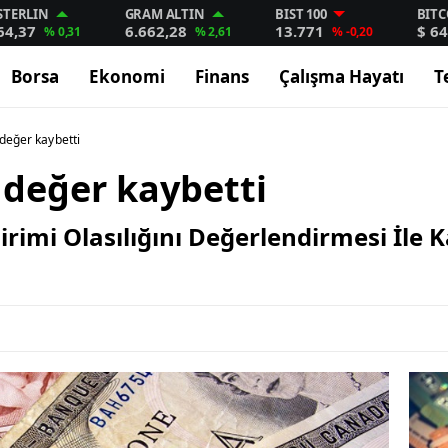
STERLIN
GRAM ALTIN
BIST 100
BITC
64,37
6.662,28
13.771
$ 64
% 0,31
% 2,61
% -0,20
Borsa
Ekonomi
Finans
Çalışma Hayatı
T
değer kaybetti
 değer kaybetti
dirimi Olasılığını Değerlendirmesi İle