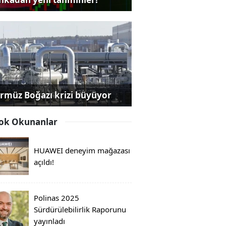
rmüz Boğazı krizi büyüyor
ok Okunanlar
HUAWEI deneyim mağazası
açıldı!
Polinas 2025
Sürdürülebilirlik Raporunu
yayınladı