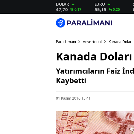
DOLAR
EURO
47,70
55,15
% 0,17
% 0,25
Para Limanı
Advertorial
Kanada Doları 
Kanada Doları
Yatırımcıların Faiz İn
Kaybetti
01 Kasım 2016 15:41