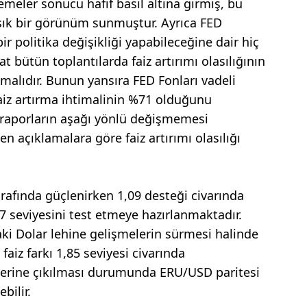
emeler sonucu hafif basil altına girmiş, bu
ışık bir görünüm sunmuştur. Ayrıca FED
ir politika değişikliği yapabileceğine dair hiç
t bütün toplantılarda faiz artırımı olasılığının
alıdır. Bunun yansıra FED Fonları vadeli
faiz artırma ihtimalinin %71 olduğunu
 raporların aşağı yönlü değişmemesi
 açıklamalara göre faiz artırımı olasılığı
arafında güçlenirken 1,09 desteği civarında
 seviyesini test etmeye hazırlanmaktadır.
aki Dolar lehine gelişmelerin sürmesi halinde
faiz farkı 1,85 seviyesi civarında
zerine çıkılması durumunda ERU/USD paritesi
bilir.