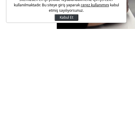
kullanılmaktadır. Bu siteye giriş yaparak
çerez kullanımını
kabul
etmiş sayılıyorsunuz.
Kabul Et
İstanbullular, Bazı Alacakların
kapsamında vergi ve ceza ile il
büyük ilgi gösteriyor.
İstanbul Vergi Dairesi Başkanı