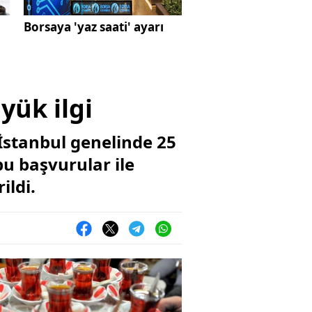
Borsaya 'yaz saati' ayarı
yük ilgi
İstanbul genelinde 25
bu başvurular ile
ildi.