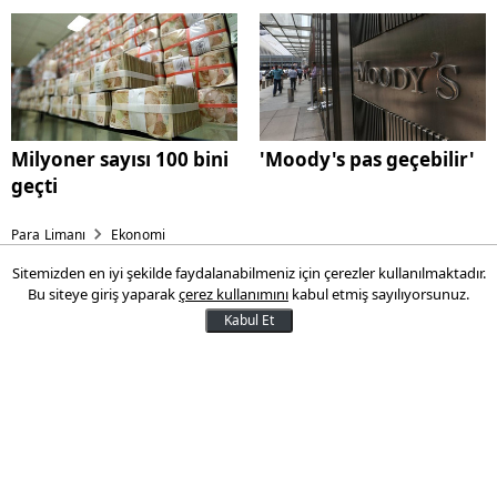
maksimuma çıkarın!
Milyoner sayısı 100 bini
'Moody's pas geçebilir'
geçti
Para Limanı
Ekonomi
Sitemizden en iyi şekilde faydalanabilmeniz için çerezler kullanılmaktadır.
Lescon halı saha ayakkabısı
Bu siteye giriş yaparak
çerez kullanımını
kabul etmiş sayılıyorsunuz.
ile performansınızı
Kabul Et
maksimuma çıkarın!
Futbola gönül veren ve halı saha
maçlarında iddialı olanların tercih ettiği
halı saha ayakkabıları, Lescon