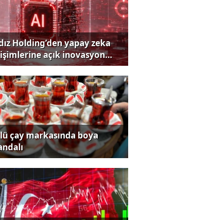
ldız Holding’den yapay zeka
rişimlerine açık inovasyon
rısı
lü çay markasında boya
andalı