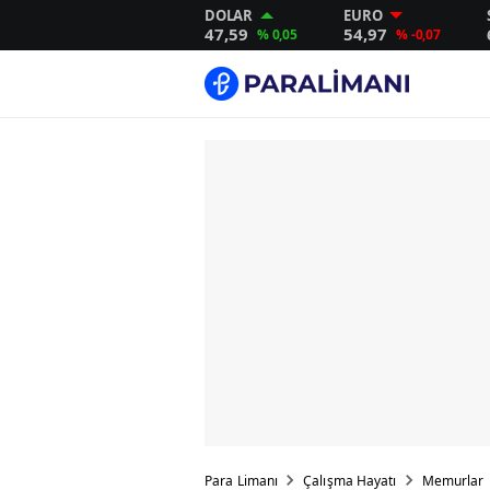
DOLAR
EURO
47,59
54,97
% 0,05
% -0,07
Para Limanı
Çalışma Hayatı
Memurlar