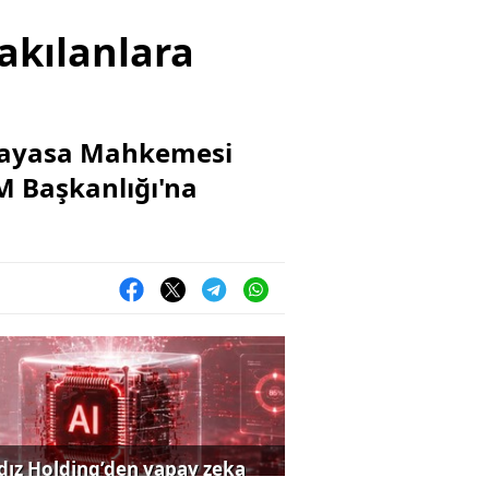
akılanlara
Anayasa Mahkemesi
M Başkanlığı'na
ldız Holding’den yapay zeka