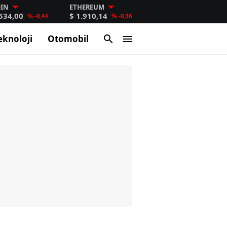
OIN
ETHEREUM
.534,00
$ 1.910,14
% -0,44
% -0,36
eknoloji
Otomobil