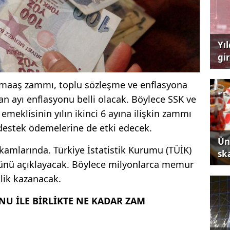
Yı
gi
çağ
 maaş zammı, toplu sözleşme ve enflasyona
ran ayı enflasyonu belli olacak. Böylece SSK ve
meklisinin yılın ikinci 6 ayına ilişkin zammı
 destek ödemelerine de etki edecek.
Ün
akamlarında. Türkiye İstatistik Kurumu (TÜİK)
sk
ünü açıklayacak. Böylece milyonlarca memur
lik kazanacak.
NU İLE BİRLİKTE NE KADAR ZAM