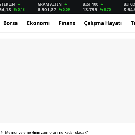
STERLIN
GRAM ALTIN
BIST 100
BITC
64,18
6.501,87
13.799
$ 64
% 0,13
% 0,09
% 0,70
Borsa
Ekonomi
Finans
Çalışma Hayatı
T
Memur ve emeklinin zam oranı ne kadar olacak?