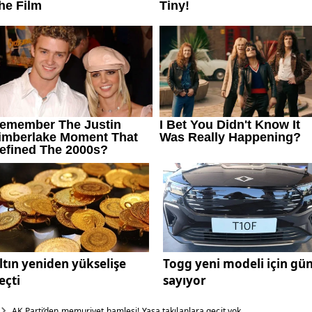
ltın yeniden yükselişe
Togg yeni modeli için gü
eçti
sayıyor
AK Parti’den memuriyet hamlesi! Yaşa takılanlara geçit yok