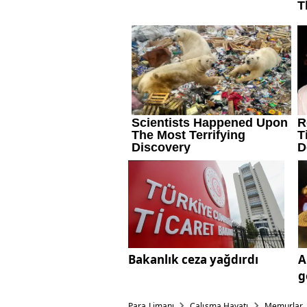
Bakanlık ceza yağdırdı
A
g
Para Limanı
Çalışma Hayatı
Memurlar