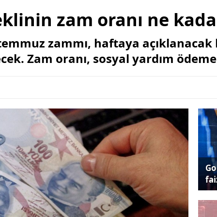
linin zam oranı ne kada
temmuz zammı, haftaya açıklanacak 
cek. Zam oranı, sosyal yardım ödemele
Go
fai