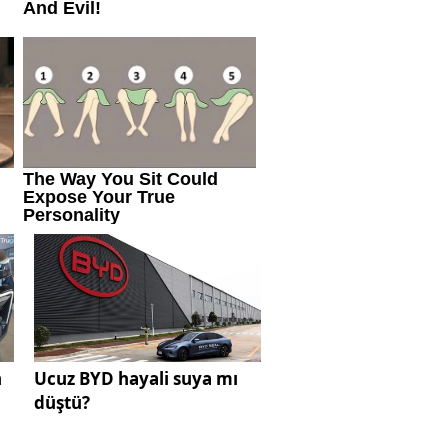
n
Ucuz BYD hayali suya mı
düştü?