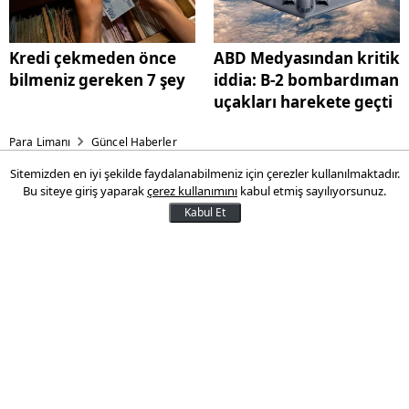
Kredi çekmeden önce
ABD Medyasından kritik
bilmeniz gereken 7 şey
iddia: B-2 bombardıman
uçakları harekete geçti
Para Limanı
Güncel Haberler
Sitemizden en iyi şekilde faydalanabilmeniz için çerezler kullanılmaktadır.
Turizm sezonu açıldı, donuk
Bu siteye giriş yaparak
çerez kullanımını
kabul etmiş sayılıyorsunuz.
unlu ürünlere talep arttı
Kabul Et
Turizm sezonunun başlamasıyla donuk
unlu ürünlere talep de arttı.
24 Haziran 2025 16:22
Son Güncelleme:
24 Haziran 2025 16:22