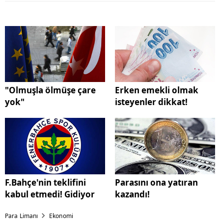
"Olmuşla ölmüşe çare
Erken emekli olmak
yok"
isteyenler dikkat!
F.Bahçe'nin teklifini
Parasını ona yatıran
kabul etmedi! Gidiyor
kazandı!
Para Limanı
Ekonomi