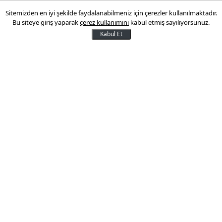
Sitemizden en iyi şekilde faydalanabilmeniz için çerezler kullanılmaktadır.
"Olmuşla ölmüşe çare yok"
Bu siteye giriş yaparak
çerez kullanımını
kabul etmiş sayılıyorsunuz.
Kabul Et
Avrupa Birliği Türkiye Delegasyonu
Başkanı Hansjörg Haber, Türkiye ile AB
arasında, vize serbestisi ve geri kabul
anlaşmasına ilişkin açıklamalarda bulundu
14 Mayıs 2016 10:19