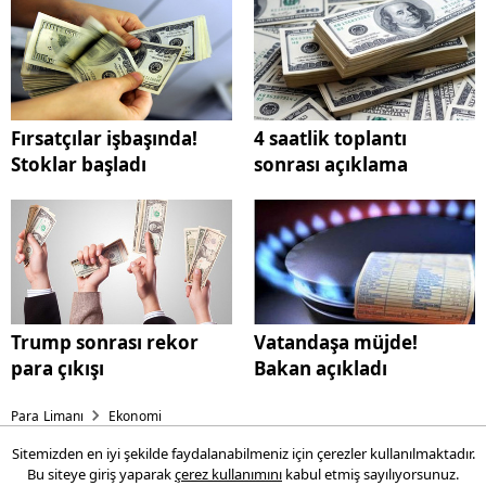
Fırsatçılar işbaşında!
4 saatlik toplantı
Stoklar başladı
sonrası açıklama
Trump sonrası rekor
Vatandaşa müjde!
para çıkışı
Bakan açıkladı
Para Limanı
Ekonomi
Sitemizden en iyi şekilde faydalanabilmeniz için çerezler kullanılmaktadır.
Fırsatçılar işbaşında!
Bu siteye giriş yaparak
çerez kullanımını
kabul etmiş sayılıyorsunuz.