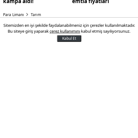
kampa aldı!
emtia fiyatları
Para Limanı
Tarım
Sitemizden en iyi şekilde faydalanabilmeniz için çerezler kullanılmaktadır.
Etliye sütlüye müdahale
Bu siteye giriş yaparak
çerez kullanımını
kabul etmiş sayılıyorsunuz.
sinyali!
Kabul Et
Bakan Eker: Müdahale kurumuna ihtiyaç
var!
09 Ocak 2013 16:31