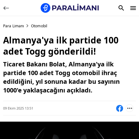
Para Limanı
Otomobil
Almanya'ya ilk partide 100
adet Togg gönderildi!
Ticaret Bakanı Bolat, Almanya'ya ilk
partide 100 adet Togg otomobil ihraç
edildiğini, yıl sonuna kadar bu sayının
1000'e yaklaşacağını açıkladı.
09 Ekim 2025 13:51