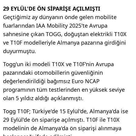
29 EYLÜL'DE ÖN SİPARİŞE AÇILMIŞTI
Geçtiğimiz ay dünyanın önde gelen mobilite
fuarlarından IAA Mobility 2025'te Avrupa
sahnesine çıkan TOGG, doğuştan elektrikli T10X
ve T10F modelleriyle Almanya pazarına girdiğini
duyurmuştu.
Togg'un iki modeli T10X ve T10F'nin Avrupa
pazarındaki otomobillerin güvenliğinin
değerlendirildiği bağımsız Euro NCAP
programının tüm testlerinden en yüksek seviye
olan 5 yıldız aldığı açıklanmıştı.
Togg T10F; Türkiye'de 15 Eylül'de, Almanya'da ise
29 Eylül'de ön siparişe açılmıştı. T10F ile T10X
modelinin de Almanya'da ön siparişi alınmaya