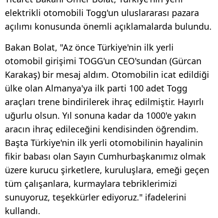
elektrikli otomobili Togg'un uluslararası pazara
açılımı konusunda önemli açıklamalarda bulundu.
Bakan Bolat, "Az önce Türkiye'nin ilk yerli
otomobil girişimi TOGG'un CEO'sundan (Gürcan
Karakaş) bir mesaj aldım. Otomobilin icat edildiği
ülke olan Almanya'ya ilk parti 100 adet Togg
araçları trene bindirilerek ihraç edilmiştir. Hayırlı
uğurlu olsun. Yıl sonuna kadar da 1000'e yakın
aracın ihraç edileceğini kendisinden öğrendim.
Başta Türkiye'nin ilk yerli otomobilinin hayalinin
fikir babası olan Sayın Cumhurbaşkanımız olmak
üzere kurucu şirketlere, kuruluşlara, emeği geçen
tüm çalışanlara, kurmaylara tebriklerimizi
sunuyoruz, teşekkürler ediyoruz." ifadelerini
kullandı.