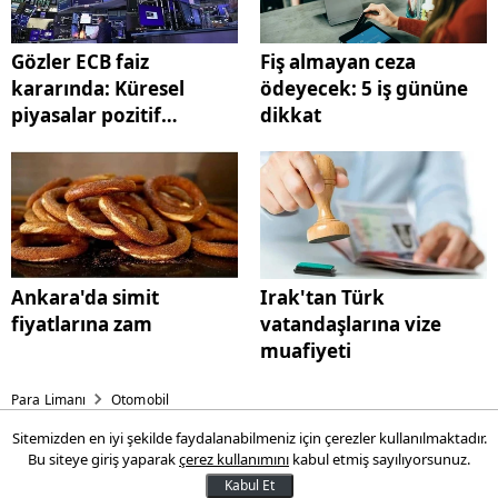
Gözler ECB faiz
Fiş almayan ceza
kararında: Küresel
ödeyecek: 5 iş gününe
piyasalar pozitif
dikkat
seyrediyor
Ankara'da simit
Irak'tan Türk
fiyatlarına zam
vatandaşlarına vize
muafiyeti
Para Limanı
Otomobil
Sitemizden en iyi şekilde faydalanabilmeniz için çerezler kullanılmaktadır.
Uzmanından araç sahiplerine
Bu siteye giriş yaparak
çerez kullanımını
kabul etmiş sayılıyorsunuz.
tarihli uyarı: 'Kasko ve trafik
Kabul Et